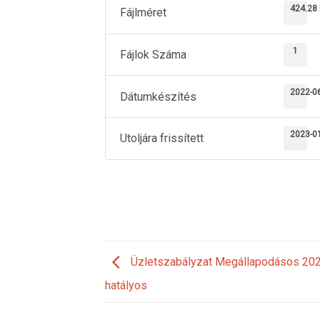
424.28
Fájlméret
1
Fájlok Száma
2022-0
Dátumkészítés
2023-0
Utoljára frissített
Üzletszabályzat Megállapodásos 202
hatályos