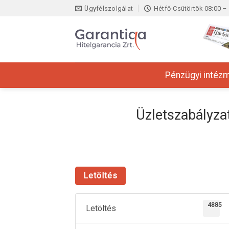
Skip
Ügyfélszolgálat
Hétfő-Csütörtök 08:00 – 
to
content
Pénzügyi intéz
Üzletszabályza
Letöltés
4885
Letöltés