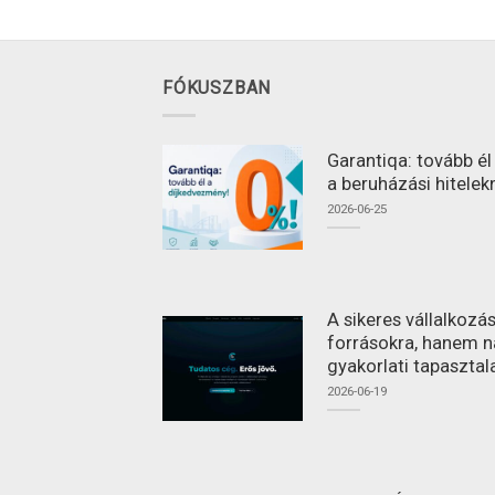
FÓKUSZBAN
Garantiqa: tovább é
a beruházási hitelek
2026-06-25
A sikeres vállalkoz
forrásokra, hanem n
gyakorlati tapasztal
2026-06-19