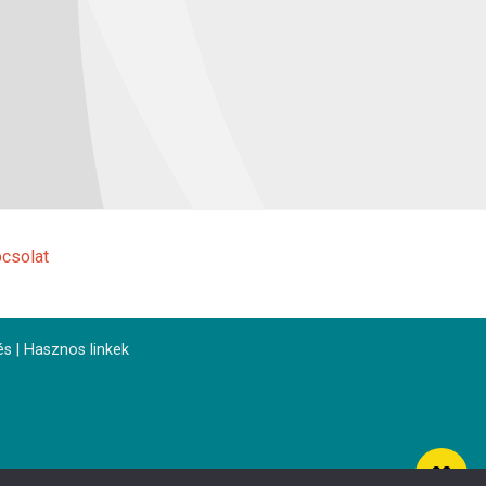
csolat
és
|
Hasznos linkek