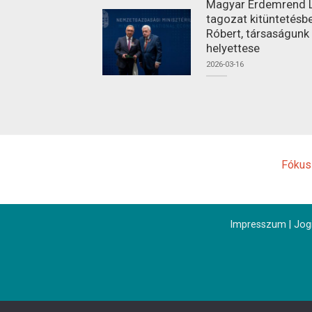
Magyar Érdemrend L
tagozat kitüntetésbe
Róbert, társaságunk
helyettese
2026-03-16
Fókus
Impresszum
|
Jogi