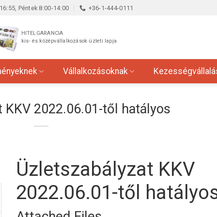
16:55, Péntek 8:00-14:00
+36-1-444-0111
HITELGARANCIA
kis- és középvállalkozások üzleti lapja
ményeknek
Vállalkozásoknak
Kezességvállalá
t KKV 2022.06.01-től hatályos
Üzletszabályzat KKV
2022.06.01-től hatályo
Attached Files