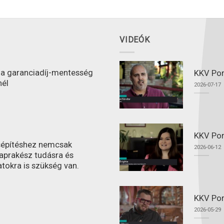
VIDEÓK
l a garanciadíj-mentesség
KKV Port
nél
2026-07-17
KKV Por
ásépítéshez nemcsak
2026-06-12
aprakész tudásra és
atokra is szükség van.
KKV Por
2026-05-29