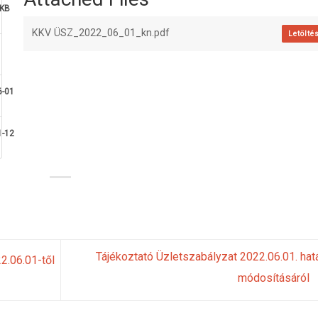
 KB
KKV ÜSZ_2022_06_01_kn.pdf
Letölté
6-01
1-12
Tájékoztató Üzletszabályzat 2022.06.01. hat
2.06.01-től
módosításáról