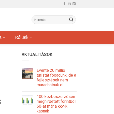
s
Rólunk
AKTUALITÁSOK
Évente 20 millió
turistát fogadunk, de a
fejlesztések nem
maradhatnak el
100 közbeszerzésen
s
meghirdetett forintból
60-at már a kkv-k
kapnak