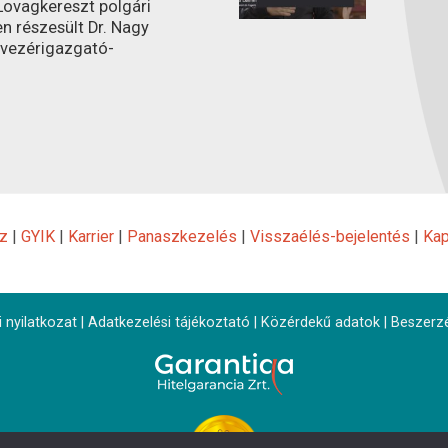
ovagkereszt polgári
n részesült Dr. Nagy
 vezérigazgató-
z
|
GYIK
|
Karrier
|
Panaszkezelés
|
Visszaélés-bejelentés
|
Kap
 nyilatkozat
|
Adatkezelési tájékoztató
|
Közérdekű adatok
|
Beszerz