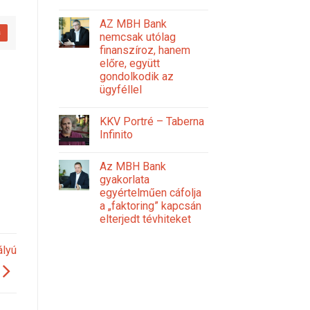
AZ MBH Bank
s
nemcsak utólag
finanszíroz, hanem
előre, együtt
gondolkodik az
ügyféllel
KKV Portré – Taberna
Infinito
Az MBH Bank
gyakorlata
egyértelműen cáfolja
a „faktoring” kapcsán
elterjedt tévhiteket
ályú