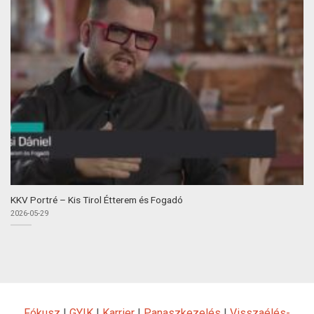
KKV Portré – Kis Tirol Étterem és Fogadó
2026-05-29
Fókusz
|
GYIK
|
Karrier
|
Panaszkezelés
|
Visszaélés-