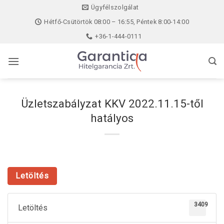
Skip
Ügyfélszolgálat
to
Hétfő-Csütörtök 08:00 – 16:55, Péntek 8:00-14:00
content
+36-1-444-0111
Üzletszabályzat KKV 2022.11.15-től
hatályos
Letöltés
3409
Letöltés