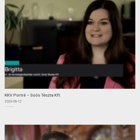
KKV Portré – Soós Tészta Kft.
2026-06-12