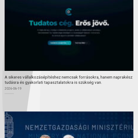
A sikeres vállalkozásépítéshez nemcsak forrásokra, hanem naprakész
tudásra és gyakorlati tapasztalatokra is szükség van.
2026-06-19