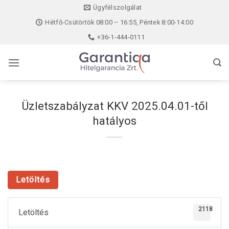
Skip
Ügyfélszolgálat
to
Hétfő-Csütörtök 08:00 – 16:55, Péntek 8:00-14:00
content
+36-1-444-0111
Üzletszabályzat KKV 2025.04.01-től
hatályos
Letöltés
2118
Letöltés