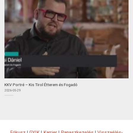
KKV Portré – Kis Tirol Étterem és Fogadó
2026-05-29
Fókusz
|
GYIK
|
Karrier
|
Panaszkezelés
|
Visszaélés-