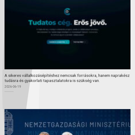
A sikeres vállalkozásépítéshez nemcsak forrásokra, hanem naprakész
tudásra és gyakorlati tapasztalatokra is szükség van.
2026-06-19