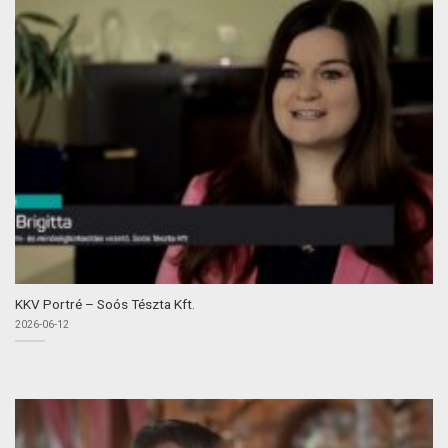
KKV Portré – Soós Tészta Kft.
2026-06-12