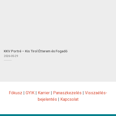
KKV Portré – Kis Tirol Étterem és Fogadó
2026-05-29
Fókusz
|
GYIK
|
Karrier
|
Panaszkezelés
|
Visszaélés-
bejelentés
|
Kapcsolat