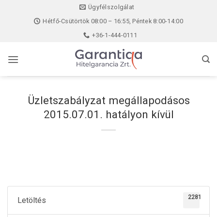
Skip
Ügyfélszolgálat
to
Hétfő-Csütörtök 08:00 – 16:55, Péntek 8:00-14:00
content
+36-1-444-0111
Üzletszabályzat megállapodásos
2015.07.01. hatályon kívül
2281
Letöltés