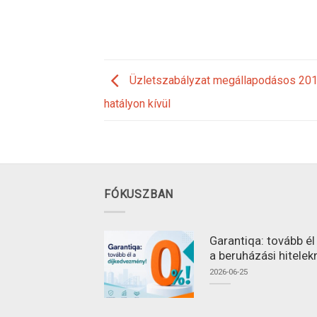
Üzletszabályzat megállapodásos 201
hatályon kívül
FÓKUSZBAN
Garantiqa: tovább é
a beruházási hitelek
2026-06-25