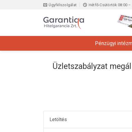
Skip
Ügyfélszolgálat
Hétfő-Csütörtök 08:00 – 
to
content
Pénzügyi intéz
Üzletszabályzat megál
Letöltés