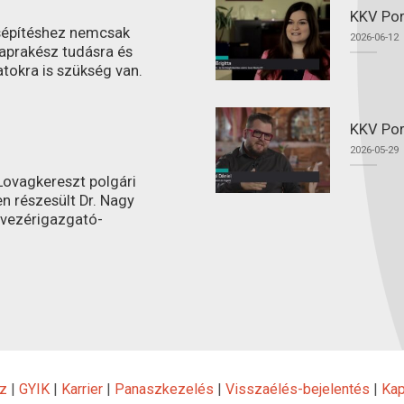
KKV Por
ásépítéshez nemcsak
2026-06-12
aprakész tudásra és
atokra is szükség van.
KKV Por
2026-05-29
ovagkereszt polgári
n részesült Dr. Nagy
 vezérigazgató-
z
|
GYIK
|
Karrier
|
Panaszkezelés
|
Visszaélés-bejelentés
|
Kap