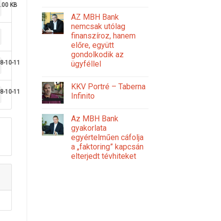
.00 KB
AZ MBH Bank
nemcsak utólag
finanszíroz, hanem
előre, együtt
gondolkodik az
ügyféllel
8-10-11
KKV Portré – Taberna
8-10-11
Infinito
Az MBH Bank
gyakorlata
egyértelműen cáfolja
a „faktoring” kapcsán
elterjedt tévhiteket