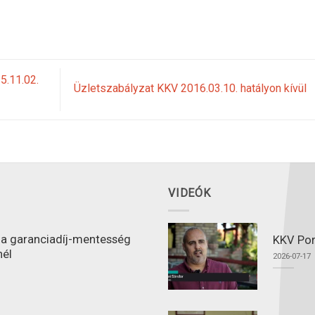
5.11.02.
Üzletszabályzat KKV 2016.03.10. hatályon kívül
VIDEÓK
l a garanciadíj-mentesség
KKV Port
nél
2026-07-17