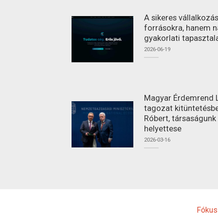
A sikeres vállalkoz
forrásokra, hanem n
gyakorlati tapasztal
2026-06-19
Magyar Érdemrend L
tagozat kitüntetésbe
Róbert, társaságunk
helyettese
2026-03-16
Fókus