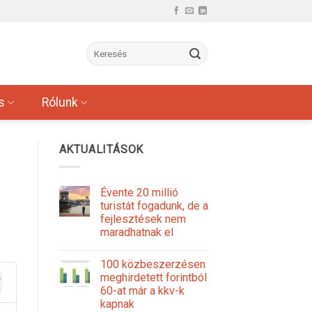
s
Rólunk
AKTUALITÁSOK
Évente 20 millió
turistát fogadunk, de a
fejlesztések nem
maradhatnak el
100 közbeszerzésen
meghirdetett forintból
60-at már a kkv-k
kapnak