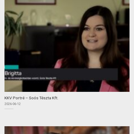
KKV Portré – Soós Tészta Kft.
2026-06-12