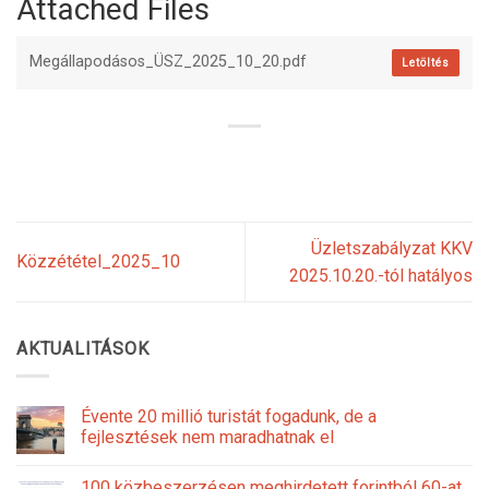
Attached Files
Megállapodásos_ÜSZ_2025_10_20.pdf
Letöltés
Üzletszabályzat KKV
Közzététel_2025_10
2025.10.20.-tól hatályos
AKTUALITÁSOK
Évente 20 millió turistát fogadunk, de a
fejlesztések nem maradhatnak el
100 közbeszerzésen meghirdetett forintból 60-at