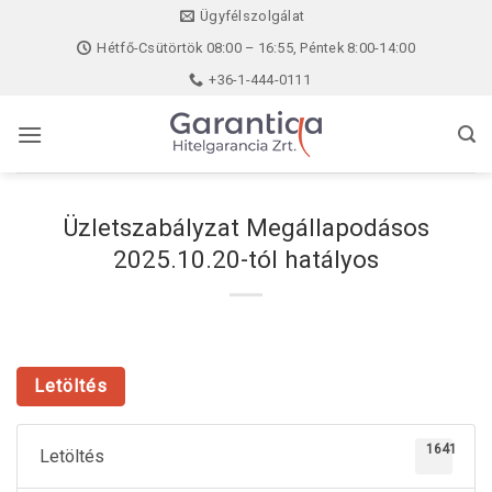
Skip
Ügyfélszolgálat
to
Hétfő-Csütörtök 08:00 – 16:55, Péntek 8:00-14:00
content
+36-1-444-0111
Üzletszabályzat Megállapodásos
2025.10.20-tól hatályos
Letöltés
1641
Letöltés