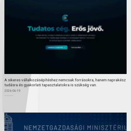
A sikeres vállalkozásépítéshez nemcsak forrásokra, hanem naprakész
tudásra és gyakorlati tapasztalatokra is szükség van.
2026-06-19