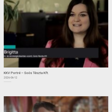
KKV Portré – Soós Tészta Kft.
2026-06-12