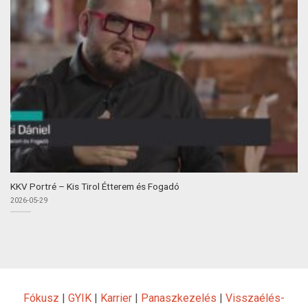
KKV Portré – Kis Tirol Étterem és Fogadó
2026-05-29
Fókusz
|
GYIK
|
Karrier
|
Panaszkezelés
|
Visszaélés-