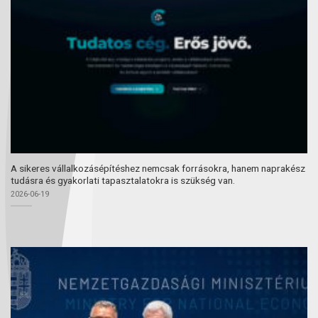
A sikeres vállalkozásépítéshez nemcsak forrásokra, hanem naprakész
tudásra és gyakorlati tapasztalatokra is szükség van.
2026-06-19