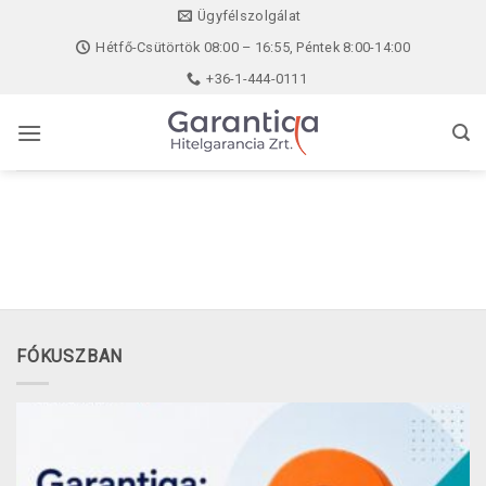
Skip
Ügyfélszolgálat
to
Hétfő-Csütörtök 08:00 – 16:55, Péntek 8:00-14:00
content
+36-1-444-0111
FÓKUSZBAN