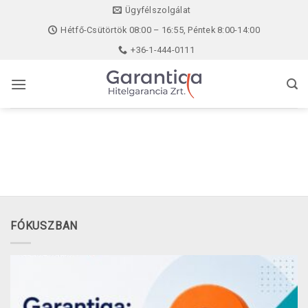
Skip
Ügyfélszolgálat
to
Hétfő-Csütörtök 08:00 – 16:55, Péntek 8:00-14:00
content
+36-1-444-0111
FÓKUSZBAN