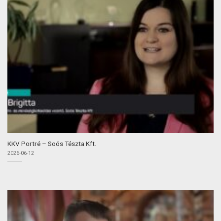
KKV Portré – Soós Tészta Kft.
2026-06-12