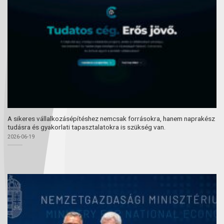
A sikeres vállalkozásépítéshez nemcsak forrásokra, hanem naprakész
tudásra és gyakorlati tapasztalatokra is szükség van.
2026-06-19