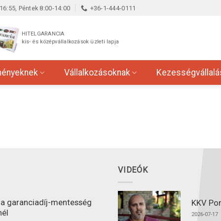
16:55, Péntek 8:00-14:00
+36-1-444-0111
HITELGARANCIA
kis- és középvállalkozások üzleti lapja
ményeknek
Vállalkozásoknak
Kezességvállalá
VIDEÓK
l a garanciadíj-mentesség
KKV Port
nél
2026-07-17