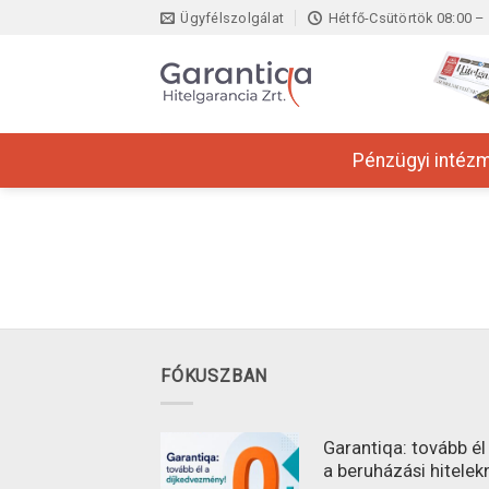
Skip
Ügyfélszolgálat
Hétfő-Csütörtök 08:00 – 
to
content
Pénzügyi intéz
FÓKUSZBAN
Garantiqa: tovább é
a beruházási hitelek