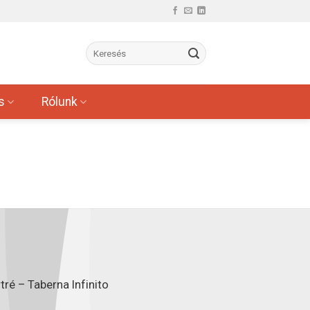
s
Rólunk
ré – Taberna Infinito