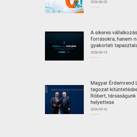
2026-06-25
A sikeres vállalkoz
forrásokra, hanem n
gyakorlati tapasztal
2026-06-19
Magyar Érdemrend L
tagozat kitüntetésbe
Róbert, társaságunk
helyettese
2026-03-16