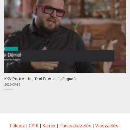
KKV Portré – Kis Tirol Étterem és Fogadó
2026-05-29
Fókusz
|
GYIK
|
Karrier
|
Panaszkezelés
|
Visszaélés-