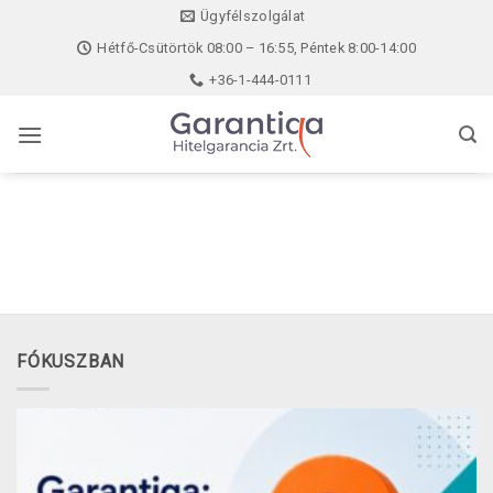
Skip
Ügyfélszolgálat
to
Hétfő-Csütörtök 08:00 – 16:55, Péntek 8:00-14:00
content
+36-1-444-0111
FÓKUSZBAN