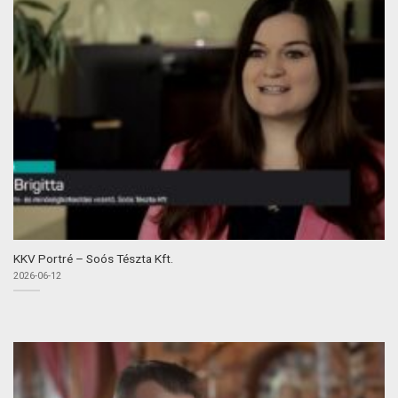
KKV Portré – Soós Tészta Kft.
2026-06-12