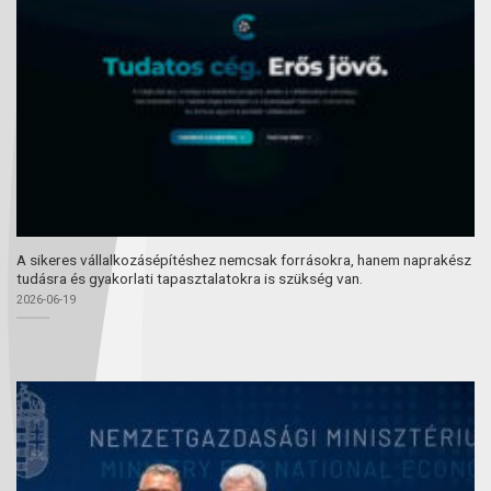
A sikeres vállalkozásépítéshez nemcsak forrásokra, hanem naprakész
tudásra és gyakorlati tapasztalatokra is szükség van.
2026-06-19