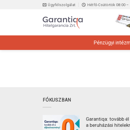
Skip
Ügyfélszolgálat
Hétfő-Csütörtök 08:00 – 
to
content
Pénzügyi intéz
FÓKUSZBAN
Garantiqa: tovább é
a beruházási hitelek