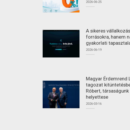
2026-06-25
A sikeres vállalkoz
forrásokra, hanem n
gyakorlati tapasztal
2026-06-19
Magyar Érdemrend L
tagozat kitüntetésbe
Róbert, társaságunk
helyettese
2026-03-16