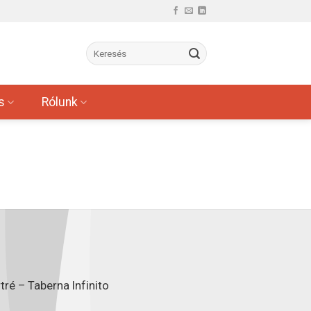
s
Rólunk
ré – Taberna Infinito