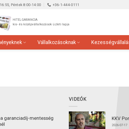
16:55, Péntek 8:00-14:00
+36-1-444-0111
HITELGARANCIA
kis- és középvállalkozások üzleti lapja
ményeknek
Vállalkozásoknak
Kezességvállalá
VIDEÓK
l a garanciadíj-mentesség
KKV Port
nél
2026-07-17