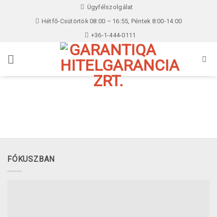
Skip
Ügyfélszolgálat
to
Hétfő-Csütörtök 08:00 – 16:55, Péntek 8:00-14:00
content
+36-1-444-0111
FÓKUSZBAN