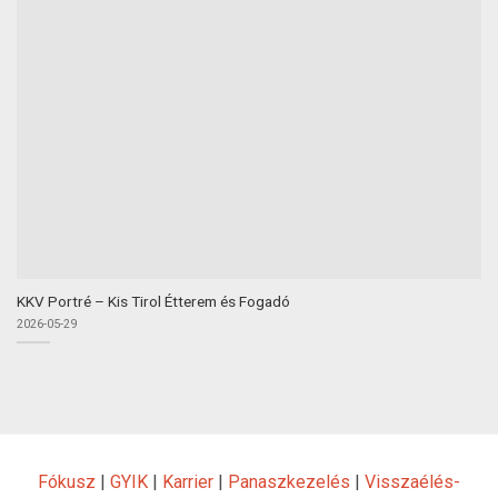
KKV Portré – Kis Tirol Étterem és Fogadó
2026-05-29
Fókusz
|
GYIK
|
Karrier
|
Panaszkezelés
|
Visszaélés-