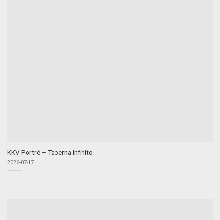
KKV Portré – Taberna Infinito
2026-07-17