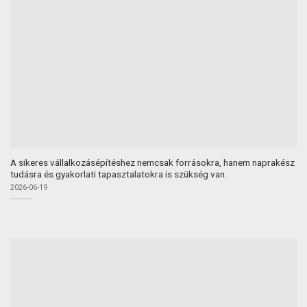
A sikeres vállalkozásépítéshez nemcsak forrásokra, hanem naprakész
tudásra és gyakorlati tapasztalatokra is szükség van.
2026-06-19