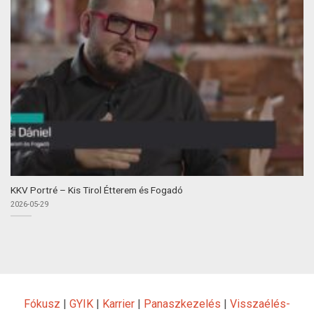
KKV Portré – Kis Tirol Étterem és Fogadó
2026-05-29
Fókusz
|
GYIK
|
Karrier
|
Panaszkezelés
|
Visszaélés-