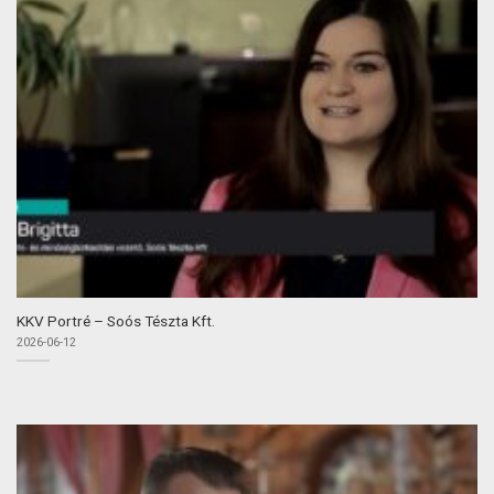
KKV Portré – Soós Tészta Kft.
2026-06-12