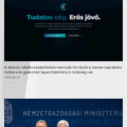
A sikeres vállalkozásépítéshez nemcsak forrásokra, hanem naprakész
tudásra és gyakorlati tapasztalatokra is szükség van.
2026-06-19