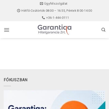
Skip
Ügyfélszolgálat
to
Hétfő-Csütörtök 08:00 – 16:55, Péntek 8:00-14:00
content
+36-1-444-0111
FÓKUSZBAN