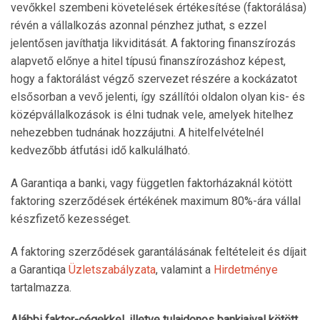
vevőkkel szembeni követelések értékesítése (faktorálása)
révén a vállalkozás azonnal pénzhez juthat, s ezzel
jelentősen javíthatja likviditását. A faktoring finanszírozás
alapvető előnye a hitel típusú finanszírozáshoz képest,
hogy a faktorálást végző szervezet részére a kockázatot
elsősorban a vevő jelenti, így szállítói oldalon olyan kis- és
középvállalkozások is élni tudnak vele, amelyek hitelhez
nehezebben tudnának hozzájutni. A hitelfelvételnél
kedvezőbb átfutási idő kalkulálható.
A Garantiqa a banki, vagy független faktorházaknál kötött
faktoring szerződések értékének maximum 80%-ára vállal
készfizető kezességet.
A faktoring szerződések garantálásának feltételeit és díjait
a Garantiqa
Üzletszabályzata
, valamint a
Hirdetménye
tartalmazza.
Alábbi faktor-cégekkel, illetve tulajdonos bankjaival kötött