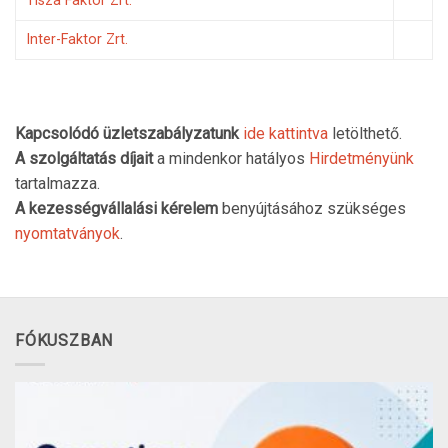
Tisza Faktor Zrt.
Inter-Faktor Zrt.
Kapcsolódó üzletszabályzatunk
ide kattintva
letölthető.
A szolgáltatás díjait
a mindenkor hatályos
Hirdetményünk
tartalmazza.
A kezességvállalási kérelem
benyújtásához szükséges
nyomtatványok
.
FÓKUSZBAN