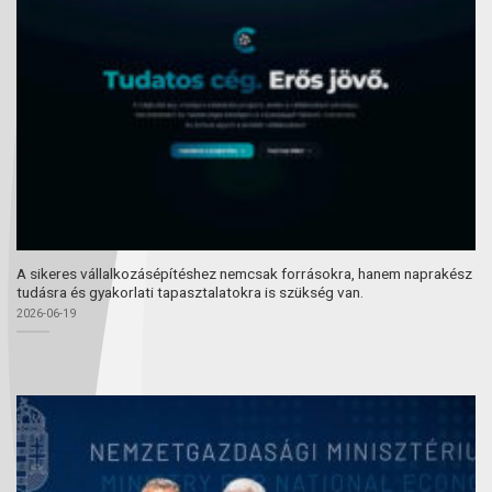
A sikeres vállalkozásépítéshez nemcsak forrásokra, hanem naprakész
tudásra és gyakorlati tapasztalatokra is szükség van.
2026-06-19