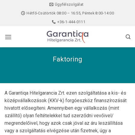
Skip
Ügyfélszolgálat
to
Hétfő-Csütörtök 08:00 – 16:55, Péntek 8:00-14:00
content
+36-1-444-0111
Faktoring
A Garantiqa Hitelgarancia Zrt. ezen szolgáltatása a kis- és
középvállalkozások (KKV-k) forgóeszköz finanszírozását
hivatott elősegíteni. Amennyiben egy vállalkozás (mint
szállító) olyan feltételekkel tud szerződni vevőivel/
megrendelőivel, hogy azok csak jóval az áru leszállítása
vagy a szolgáltatás elvégzése után fizetnek, úgy a