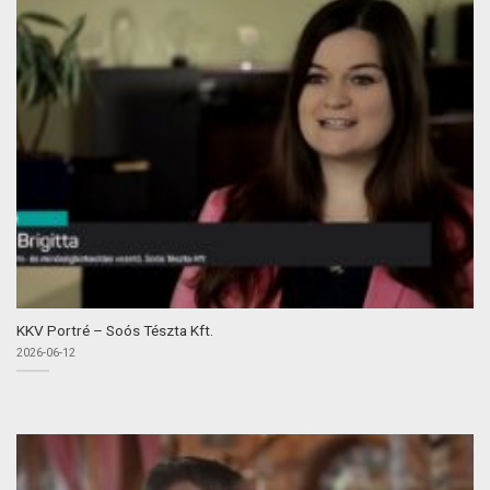
KKV Portré – Soós Tészta Kft.
2026-06-12