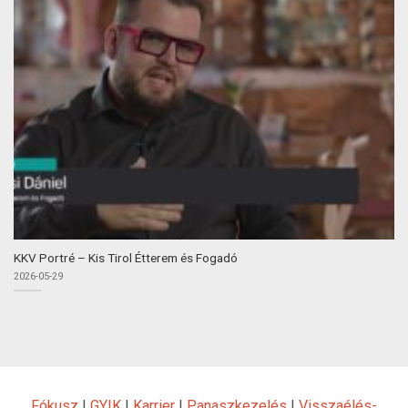
KKV Portré – Kis Tirol Étterem és Fogadó
2026-05-29
Fókusz
|
GYIK
|
Karrier
|
Panaszkezelés
|
Visszaélés-