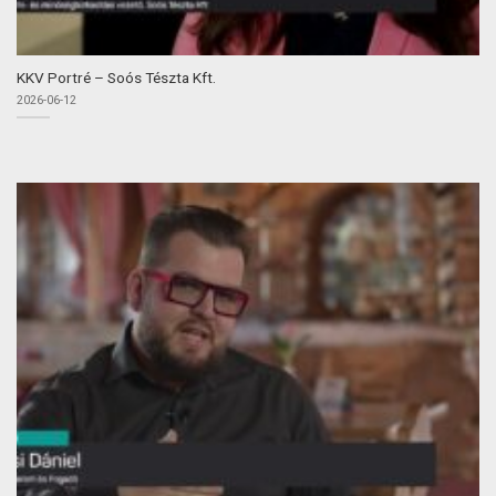
KKV Portré – Soós Tészta Kft.
2026-06-12