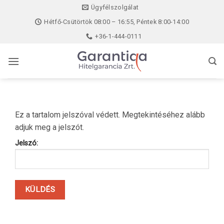
Skip
Ügyfélszolgálat
to
Hétfő-Csütörtök 08:00 – 16:55, Péntek 8:00-14:00
content
+36-1-444-0111
Ez a tartalom jelszóval védett. Megtekintéséhez alább
adjuk meg a jelszót.
Jelszó: