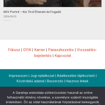
KKV Portré – Kis Tirol Étterem és Fogadó
2026-05-29
Fókusz
|
GYIK
|
Karrier
|
Panaszkezelés
|
Visszaélés-
bejelentés
|
Kapcsolat
Impresszum
|
Jogi nyilatkozat
|
Adatkezelési tájékoztató
|
Közérdekű adatok
|
Beszerzés
|
Hasznos linkek
A Garatiqa weboldala sütiket(cookie) használ az online
felhasználói élmény növelése, a személyre szabott kiszolgálás
érdekében. Ön az oldal használatának folytatásával beleegyezik