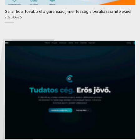
Garantiqa: tovább él a garanciadíj-mentesség a beruházási hiteleknél
2026-06-25