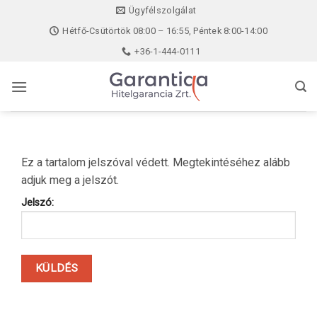
Skip
Ügyfélszolgálat
to
Hétfő-Csütörtök 08:00 – 16:55, Péntek 8:00-14:00
content
+36-1-444-0111
Ez a tartalom jelszóval védett. Megtekintéséhez alább
adjuk meg a jelszót.
Jelszó: