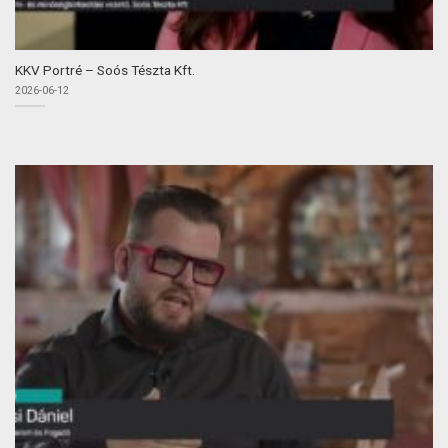
KKV Portré – Soós Tészta Kft.
2026-06-12