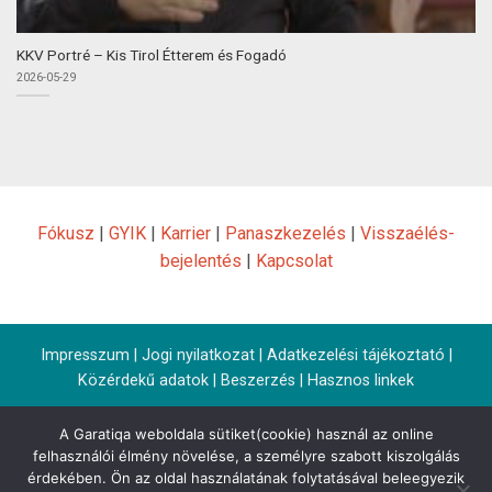
KKV Portré – Kis Tirol Étterem és Fogadó
2026-05-29
Fókusz
|
GYIK
|
Karrier
|
Panaszkezelés
|
Visszaélés-
bejelentés
|
Kapcsolat
Impresszum
|
Jogi nyilatkozat
|
Adatkezelési tájékoztató
|
Közérdekű adatok
|
Beszerzés
|
Hasznos linkek
A Garatiqa weboldala sütiket(cookie) használ az online
felhasználói élmény növelése, a személyre szabott kiszolgálás
érdekében. Ön az oldal használatának folytatásával beleegyezik