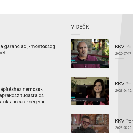
VIDEÓK
l a garanciadíj-mentesség
KKV Port
nél
2026-07-17
KKV Por
ásépítéshez nemcsak
2026-06-12
aprakész tudásra és
atokra is szükség van.
KKV Por
2026-05-29