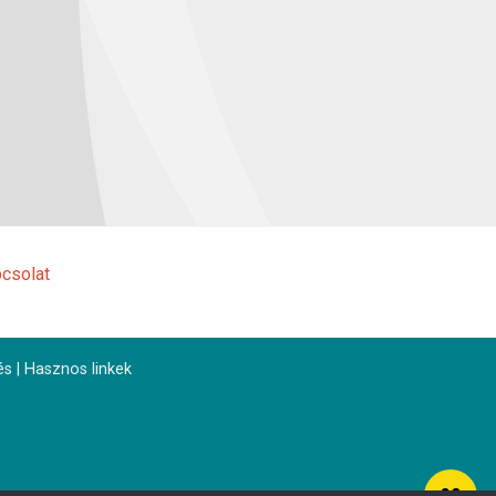
csolat
és
|
Hasznos linkek