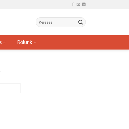
s
Rólunk
.