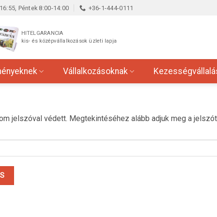
16:55, Péntek 8:00-14:00
+36-1-444-0111
HITELGARANCIA
kis- és középvállalkozások üzleti lapja
ményeknek
Vállalkozásoknak
Kezességvállalá
lom jelszóval védett. Megtekintéséhez alább adjuk meg a jelszót