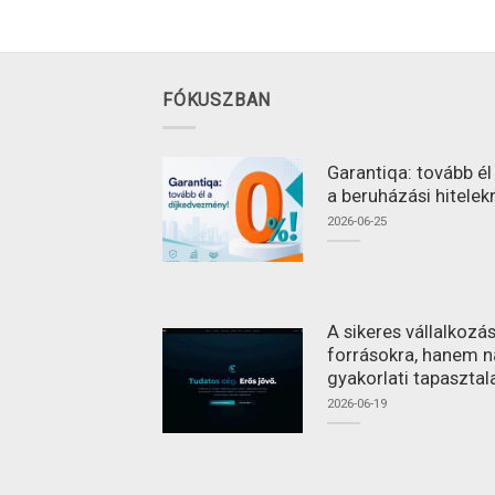
FÓKUSZBAN
Garantiqa: tovább é
a beruházási hitelek
2026-06-25
A sikeres vállalkoz
forrásokra, hanem n
gyakorlati tapasztal
2026-06-19