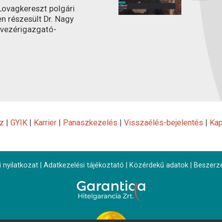
ovagkereszt polgári
n részesült Dr. Nagy
 vezérigazgató-
z
|
GYIK
|
Karrier
|
Panaszkezelés
|
Visszaélés-bejelentés
|
Kap
 nyilatkozat
|
Adatkezelési tájékoztató
|
Közérdekű adatok
|
Beszerz