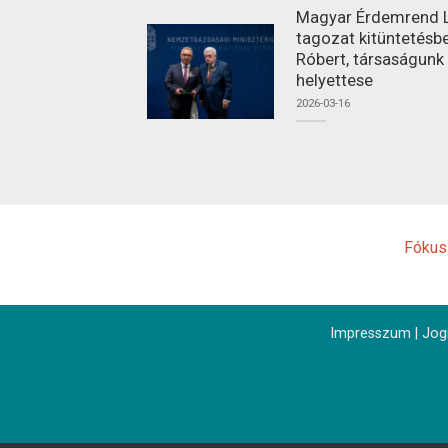
Magyar Érdemrend L
tagozat kitüntetésbe
Róbert, társaságunk
helyettese
2026-03-16
Fókus
Impresszum
|
Jogi