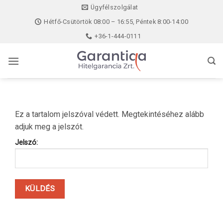
Skip
Ügyfélszolgálat
to
Hétfő-Csütörtök 08:00 – 16:55, Péntek 8:00-14:00
content
+36-1-444-0111
Ez a tartalom jelszóval védett. Megtekintéséhez alább
adjuk meg a jelszót.
Jelszó: