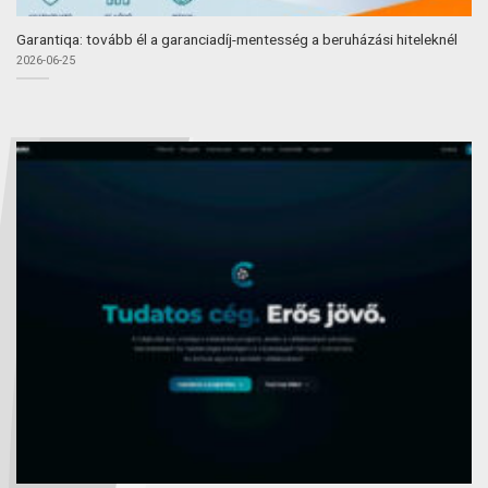
Garantiqa: tovább él a garanciadíj-mentesség a beruházási hiteleknél
2026-06-25