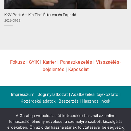
KKV Portré – Kis Tirol Étterem és Fogadó
2026-05-29
Fókusz
|
GYIK
|
Karrier
|
Panaszkezelés
|
Visszaélés-
bejelentés
|
Kapcsolat
Impresszum
|
Jogi nyilatkozat
|
Adatkezelési tájékoztató
|
Közérdekű adatok
|
Beszerzés
|
Hasznos linkek
A Garatiqa weboldala sütiket(cookie) használ az online
felhasználói élmény növelése, a személyre szabott kiszolgálás
érdekében. Ön az oldal használatának folytatásával beleegyezik