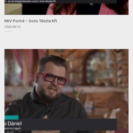
KKV Portré – Soós Tészta Kft.
2026-06-12