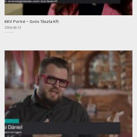
KKV Portré – Soós Tészta Kft.
2026-06-12