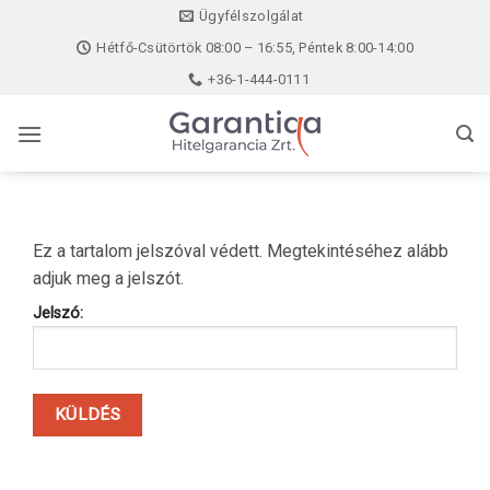
Skip
Ügyfélszolgálat
to
Hétfő-Csütörtök 08:00 – 16:55, Péntek 8:00-14:00
content
+36-1-444-0111
Ez a tartalom jelszóval védett. Megtekintéséhez alább
adjuk meg a jelszót.
Jelszó: