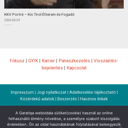
KKV Portré – Kis Tirol Étterem és Fogadó
2026-05-29
Fókusz
|
GYIK
|
Karrier
|
Panaszkezelés
|
Visszaélés-
bejelentés
|
Kapcsolat
Impresszum
|
Jogi nyilatkozat
|
Adatkezelési tájékoztató
|
Közérdekű adatok
|
Beszerzés
|
Hasznos linkek
A Garatiqa weboldala sütiket(cookie) használ az online
felhasználói élmény növelése, a személyre szabott kiszolgálás
érdekében. Ön az oldal használatának folytatásával beleegyezik