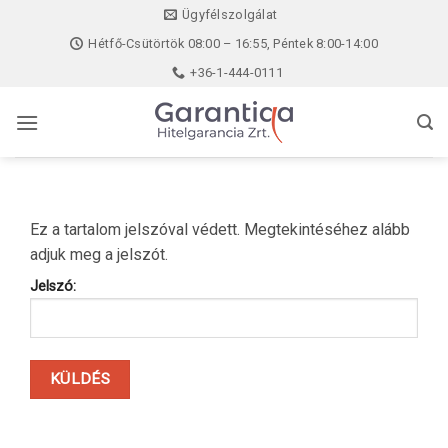
Skip
Ügyfélszolgálat
to
Hétfő-Csütörtök 08:00 – 16:55, Péntek 8:00-14:00
content
+36-1-444-0111
Ez a tartalom jelszóval védett. Megtekintéséhez alább
adjuk meg a jelszót.
Jelszó: