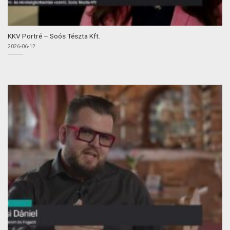
KKV Portré – Soós Tészta Kft.
2026-06-12