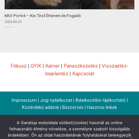
KKV Portré – Kis Tirol Étterem és Fogadó
2026-05-29
Fókusz
|
GYIK
|
Karrier
|
Panaszkezelés
|
Visszaélés-
bejelentés
|
Kapcsolat
Impresszum
|
Jogi nyilatkozat
|
Adatkezelési tájékoztató
|
Közérdekű adatok
|
Beszerzés
|
Hasznos linkek
A Garatiqa weboldala sütiket(cookie) használ az online
felhasználói élmény növelése, a személyre szabott kiszolgálás
érdekében. Ön az oldal használatának folytatásával beleegyezik