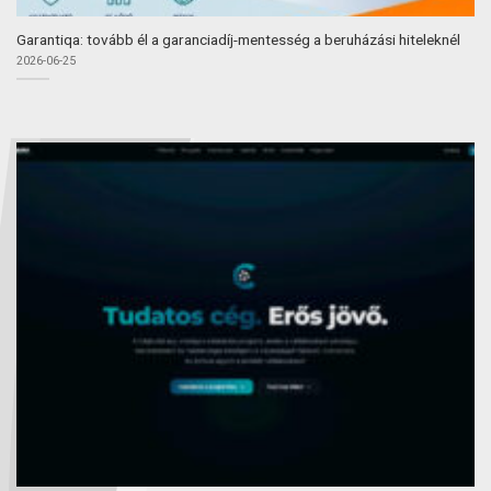
Garantiqa: tovább él a garanciadíj-mentesség a beruházási hiteleknél
2026-06-25