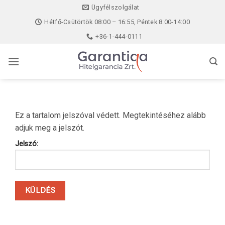
Skip
Ügyfélszolgálat
to
Hétfő-Csütörtök 08:00 – 16:55, Péntek 8:00-14:00
content
+36-1-444-0111
Ez a tartalom jelszóval védett. Megtekintéséhez alább
adjuk meg a jelszót.
Jelszó: