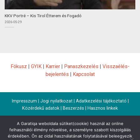
KKV Portré – Kis Tirol Étterem és Fogadó
2026-05-29
Fókusz
|
GYIK
|
Karrier
|
Panaszkezelés
|
Visszaélés-
bejelentés
|
Kapcsolat
Impresszum
|
Jogi nyilatkozat
|
Adatkezelési tájékoztató
|
Közérdekű adatok
|
Beszerzés
|
Hasznos linkek
A Garatiqa weboldala sütiket(cookie) használ az online
felhasználói élmény növelése, a személyre szabott kiszolgálás
érdekében. Ön az oldal használatának folytatásával beleegyezik