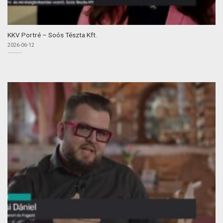
KKV Portré – Soós Tészta Kft.
2026-06-12