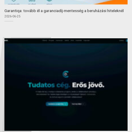
Garantiqa: tovább él a garanciadíj-mentesség a beruházási hiteleknél
2026-06-25