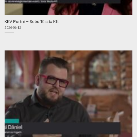
KKV Portré – Soós Tészta Kft.
2026-06-12