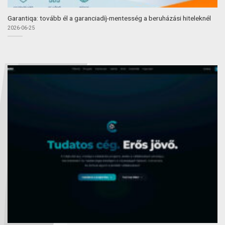
Garantiqa: tovább él a garanciadíj-mentesség a beruházási hiteleknél
2026-06-25