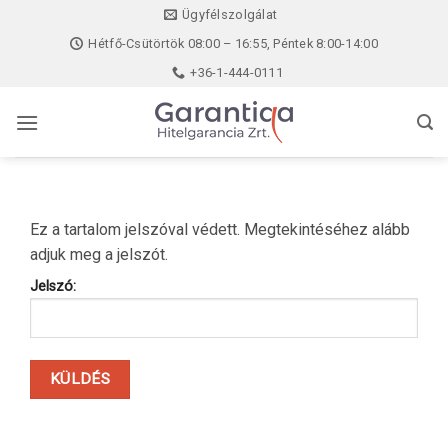
Skip
Ügyfélszolgálat
to
Hétfő-Csütörtök 08:00 – 16:55, Péntek 8:00-14:00
content
+36-1-444-0111
Ez a tartalom jelszóval védett. Megtekintéséhez alább
adjuk meg a jelszót.
Jelszó: