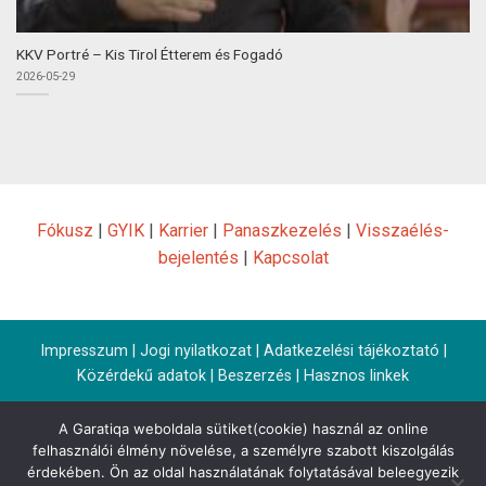
KKV Portré – Kis Tirol Étterem és Fogadó
2026-05-29
Fókusz
|
GYIK
|
Karrier
|
Panaszkezelés
|
Visszaélés-
bejelentés
|
Kapcsolat
Impresszum
|
Jogi nyilatkozat
|
Adatkezelési tájékoztató
|
Közérdekű adatok
|
Beszerzés
|
Hasznos linkek
A Garatiqa weboldala sütiket(cookie) használ az online
felhasználói élmény növelése, a személyre szabott kiszolgálás
érdekében. Ön az oldal használatának folytatásával beleegyezik