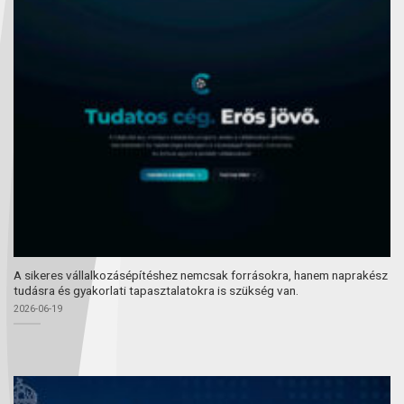
A sikeres vállalkozásépítéshez nemcsak forrásokra, hanem naprakész
tudásra és gyakorlati tapasztalatokra is szükség van.
2026-06-19