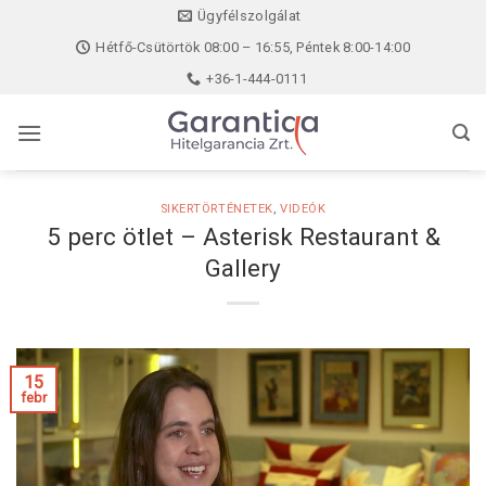
Skip
Ügyfélszolgálat
to
Hétfő-Csütörtök 08:00 – 16:55, Péntek 8:00-14:00
content
+36-1-444-0111
SIKERTÖRTÉNETEK
,
VIDEÓK
5 perc ötlet – Asterisk Restaurant &
Gallery
15
febr