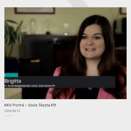
KKV Portré – Soós Tészta Kft.
2026-06-12