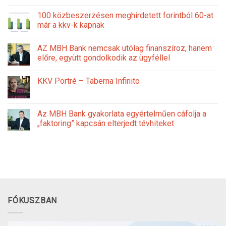
100 közbeszerzésen meghirdetett forintból 60-at
már a kkv-k kapnak
AZ MBH Bank nemcsak utólag finanszíroz, hanem
előre, együtt gondolkodik az ügyféllel
KKV Portré – Taberna Infinito
Az MBH Bank gyakorlata egyértelműen cáfolja a
„faktoring” kapcsán elterjedt tévhiteket
FÓKUSZBAN