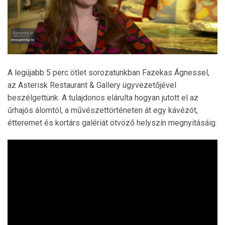
A legújabb 5 perc ötlet sorozatunkban Fazekas Ágnessel,
az Asterisk Restaurant & Gallery ügyvezetőjével
beszélgettünk. A tulajdonos elárulta hogyan jutott el az
űrhajós álomtól, a művészettörténeten át egy kávézót,
étteremet és kortárs galériát ötvöző helyszín megnyitásáig.