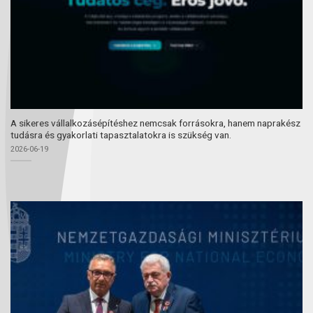
A sikeres vállalkozásépítéshez nemcsak forrásokra, hanem naprakész
tudásra és gyakorlati tapasztalatokra is szükség van.
2026-06-19