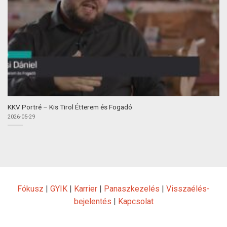
KKV Portré – Kis Tirol Étterem és Fogadó
2026-05-29
Fókusz
|
GYIK
|
Karrier
|
Panaszkezelés
|
Visszaélés-
bejelentés
|
Kapcsolat