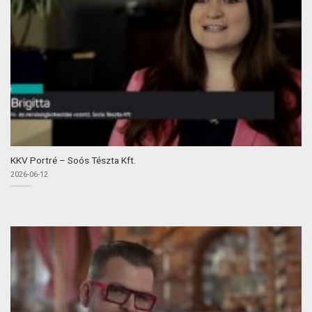
KKV Portré – Soós Tészta Kft.
2026-06-12