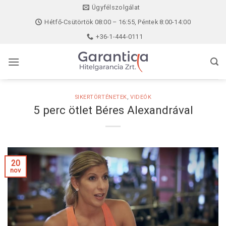
Skip
Ügyfélszolgálat
to
Hétfő-Csütörtök 08:00 – 16:55, Péntek 8:00-14:00
content
+36-1-444-0111
SIKERTÖRTÉNETEK
,
VIDEÓK
5 perc ötlet Béres Alexandrával
20
nov