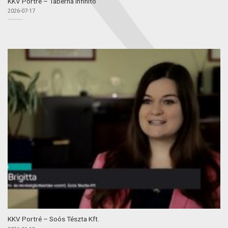
KKV Portré – Taberna Infinito
2026-07-17
KKV Portré – Soós Tészta Kft.