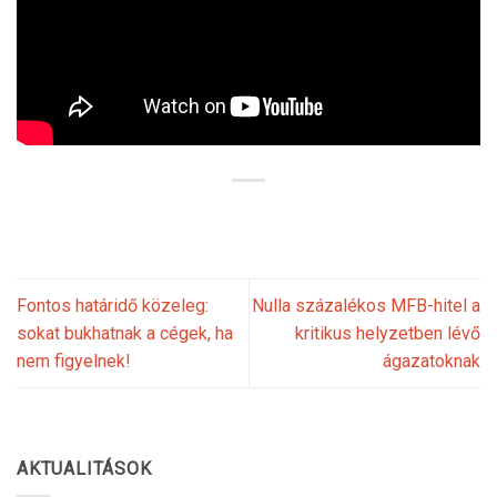
Fontos határidő közeleg:
Nulla százalékos MFB-hitel a
sokat bukhatnak a cégek, ha
kritikus helyzetben lévő
nem figyelnek!
ágazatoknak
AKTUALITÁSOK