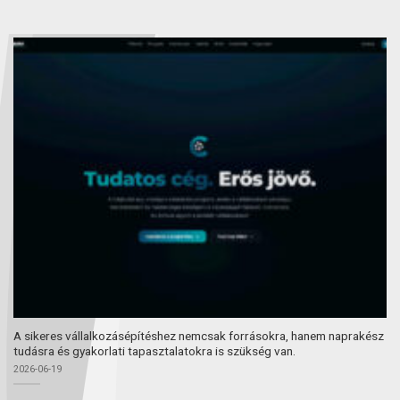
A sikeres vállalkozásépítéshez nemcsak forrásokra, hanem naprakész
tudásra és gyakorlati tapasztalatokra is szükség van.
2026-06-19