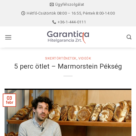
Skip
Ügyfélszolgálat
to
Hétfő-Csütörtök 08:00 – 16:55, Péntek 8:00-14:00
content
+36-1-444-0111
SIKERTÖRTÉNETEK
,
VIDEÓK
5 perc ötlet – Marmorstein Pékség
03
febr