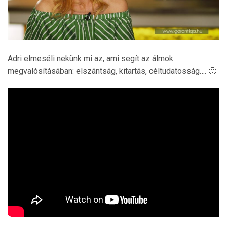
Adri elmeséli nekünk mi az, ami segít az álmok
megvalósításában: elszántság, kitartás, céltudatosság…. 🙂