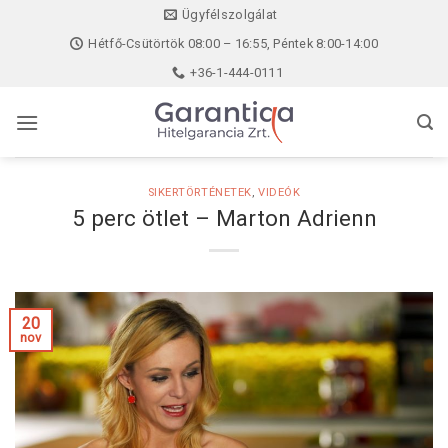
Skip
Ügyfélszolgálat
to
Hétfő-Csütörtök 08:00 – 16:55, Péntek 8:00-14:00
content
+36-1-444-0111
SIKERTÖRTÉNETEK
,
VIDEÓK
5 perc ötlet – Marton Adrienn
20
nov