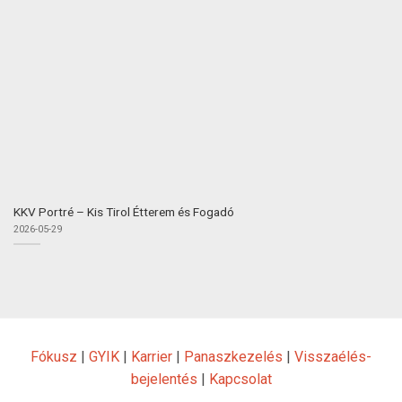
KKV Portré – Kis Tirol Étterem és Fogadó
2026-05-29
Fókusz
|
GYIK
|
Karrier
|
Panaszkezelés
|
Visszaélés-
bejelentés
|
Kapcsolat