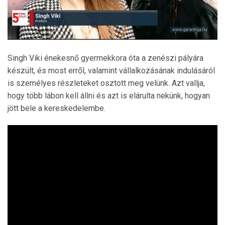
Singh Viki énekesnő gyermekkora óta a zenészi pályára
készült, és most erről, valamint vállalkozásának indulásáról
is személyes részleteket osztott meg velünk. Azt vallja,
hogy több lábon kell állni és azt is elárulta nekünk, hogyan
jött bele a kereskedelembe.