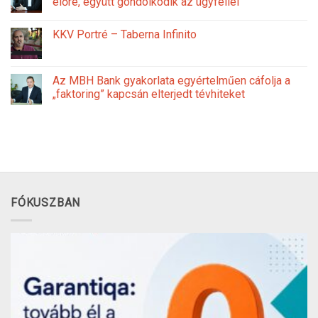
előre, együtt gondolkodik az ügyféllel
KKV Portré – Taberna Infinito
Az MBH Bank gyakorlata egyértelműen cáfolja a
„faktoring” kapcsán elterjedt tévhiteket
FÓKUSZBAN