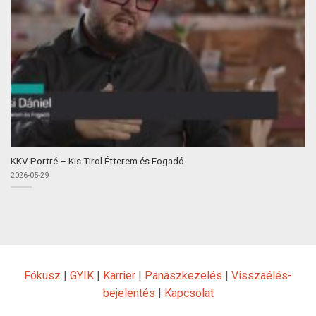
KKV Portré – Kis Tirol Étterem és Fogadó
2026-05-29
Fókusz
|
GYIK
|
Karrier
|
Panaszkezelés
|
Visszaélés-
bejelentés
|
Kapcsolat