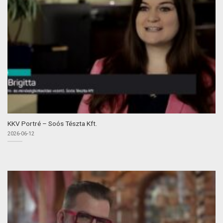
KKV Portré – Soós Tészta Kft.
2026-06-12