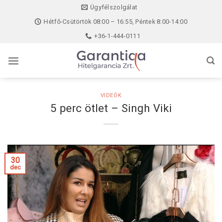
Skip
Ügyfélszolgálat
to
Hétfő-Csütörtök 08:00 – 16:55, Péntek 8:00-14:00
content
+36-1-444-0111
VIDEÓK
5 perc ötlet – Singh Viki
30
dec