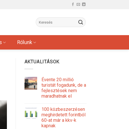
s
Rólunk
AKTUALITÁSOK
Évente 20 millió
turistát fogadunk, de a
fejlesztések nem
maradhatnak el
100 közbeszerzésen
meghirdetett forintból
60-at már a kkv-k
kapnak