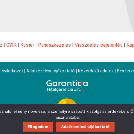
z
|
GYIK
|
Karrier
|
Panaszkezelés
|
Visszaélés-bejelentés
|
Kap
 nyilatkozat
|
Adatkezelési tájékoztató
|
Közérdekű adatok
|
Beszerz
asználói élmény növelése, a személyre szabott kiszolgálás érdekében. Ön
használatába.
Elfogadom
Adatkezelési tájékoztató
Copyright 2026 ©
Garantiqa Hitelgarancia Zrt.