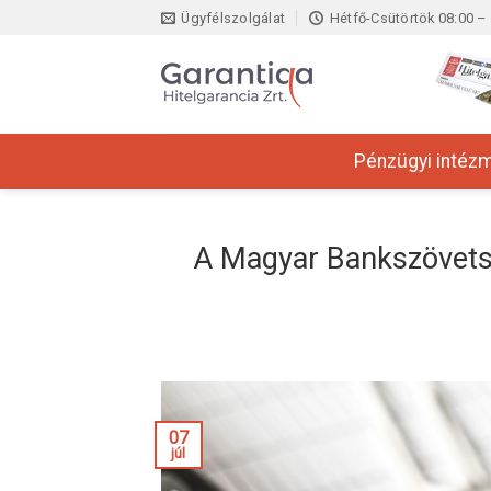
Skip
Ügyfélszolgálat
Hétfő-Csütörtök 08:00 – 
to
content
Pénzügyi intéz
A Magyar Bankszövets
07
júl