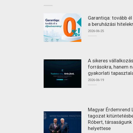
Garantiqa: tovább é
a beruházási hitelek
2026-06-25
A sikeres vállalkoz
forrásokra, hanem n
gyakorlati tapasztal
2026-06-19
Magyar Érdemrend L
tagozat kitüntetésbe
Róbert, társaságunk
helyettese