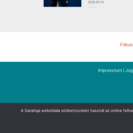
2026-03-16
Fókus
Impresszum
|
Jogi
A Garatiqa weboldala sütiket(cookie) használ az online felh