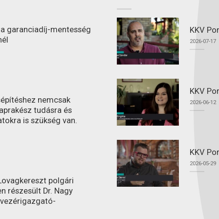
l a garanciadíj-mentesség
KKV Port
nél
2026-07-17
KKV Por
ásépítéshez nemcsak
2026-06-12
aprakész tudásra és
atokra is szükség van.
KKV Por
2026-05-29
ovagkereszt polgári
n részesült Dr. Nagy
 vezérigazgató-