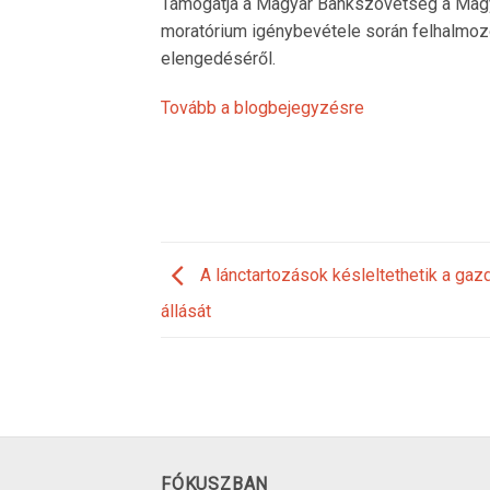
Támogatja a Magyar Bankszövetség a Magya
moratórium igénybevétele során felhalmozó
elengedéséről.
Tovább a blogbejegyzésre
A lánctartozások késleltethetik a gaz
állását
FÓKUSZBAN