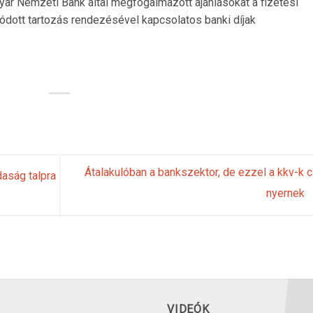
r Nemzeti Bank által megfogalmazott ajánlásokat a fizetési
dott tartozás rendezésével kapcsolatos banki díjak
Átalakulóban a bankszektor, de ezzel a kkv-k 
daság talpra
nyernek
VIDEÓK