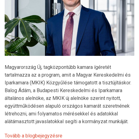
Magyarország Új, tagközpontúbb kamara ígéretét
tartalmazza az a program, amit a Magyar Kereskedelmi és
Iparkamara (MKIK) Közgyűlése támogatott a tisztújításkor.
Balog Ádám, a Budapesti Kereskedelmi és Iparkamara
általános alelnöke, az MKIK új alelnöke szerint nyitott,
együttműködésen alapuló országos kamarát szeretnének
létrehozni, ami folyamatos mérésekkel és adatokkal
alátámasztott javaslatokkal segíti a kormányzat munkáját.
Tovább a blogbejegyzésre