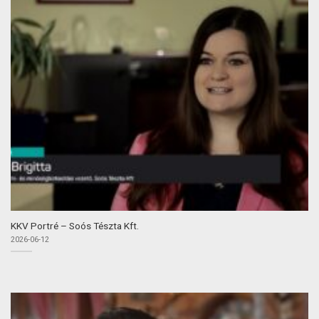
KKV Portré – Soós Tészta Kft.
2026-06-12