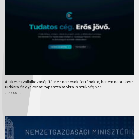
A sikeres vállalkozásépítéshez nemcsak forrásokra, hanem naprakész
tudásra és gyakorlati tapasztalatokra is szükség van.
2026-06-19