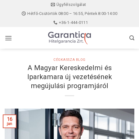
Skip
Ügyfélszolgálat
to
Hétfő-Csütörtök 08:00 – 16:55, Péntek 8:00-14:00
content
+36-1-444-0111
CÉGKASSZA BLOG
A Magyar Kereskedelmi és
Iparkamara új vezetésének
megújulási programjáról
16
jan