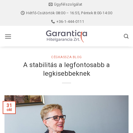
Skip
Ügyfélszolgálat
to
Hétfő-Csütörtök 08:00 – 16:55, Péntek 8:00-14:00
content
+36-1-444-0111
CÉGKASSZA BLOG
A stabilitás a legfontosabb a
legkisebbeknek
31
okt