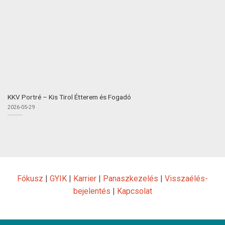
KKV Portré – Kis Tirol Étterem és Fogadó
2026-05-29
Fókusz
|
GYIK
|
Karrier
|
Panaszkezelés
|
Visszaélés-
bejelentés
|
Kapcsolat