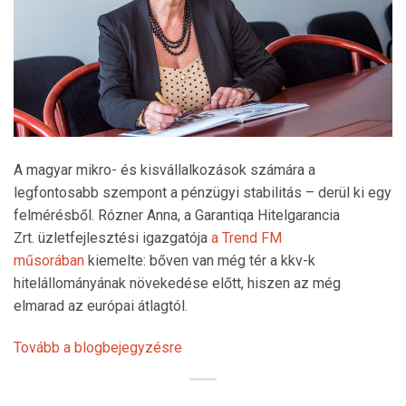
A magyar mikro- és kisvállalkozások számára a
legfontosabb szempont a pénzügyi stabilitás – derül ki egy
felmérésből. Rózner Anna, a Garantiqa Hitelgarancia
Zrt. üzletfejlesztési igazgatója
a Trend FM
műsorában
kiemelte: bőven van még tér a kkv-k
hitelállományának növekedése előtt, hiszen az még
elmarad az európai átlagtól.
Tovább a blogbejegyzésre