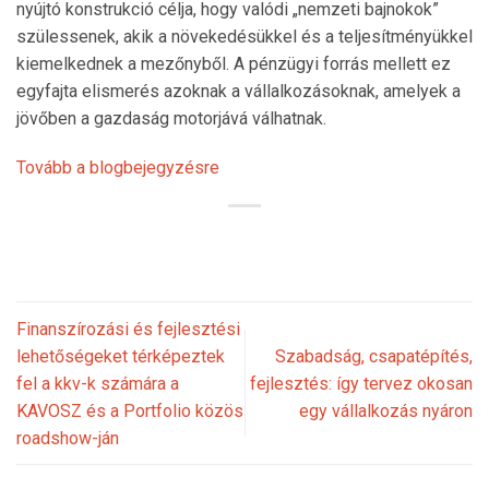
nyújtó konstrukció célja, hogy valódi „nemzeti bajnokok”
szülessenek, akik a növekedésükkel és a teljesítményükkel
kiemelkednek a mezőnyből. A pénzügyi forrás mellett ez
egyfajta elismerés azoknak a vállalkozásoknak, amelyek a
jövőben a gazdaság motorjává válhatnak.
Tovább a blogbejegyzésre
Finanszírozási és fejlesztési
lehetőségeket térképeztek
Szabadság, csapatépítés,
fel a kkv-k számára a
fejlesztés: így tervez okosan
KAVOSZ és a Portfolio közös
egy vállalkozás nyáron
roadshow-ján