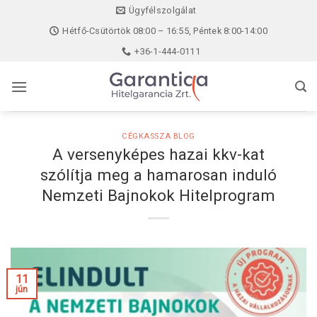
Skip
Ügyfélszolgálat
to
Hétfő-Csütörtök 08:00 – 16:55, Péntek 8:00-14:00
content
+36-1-444-0111
CÉGKASSZA BLOG
A versenyképes hazai kkv-kat
szólítja meg a hamarosan induló
Nemzeti Bajnokok Hitelprogram
11
jún