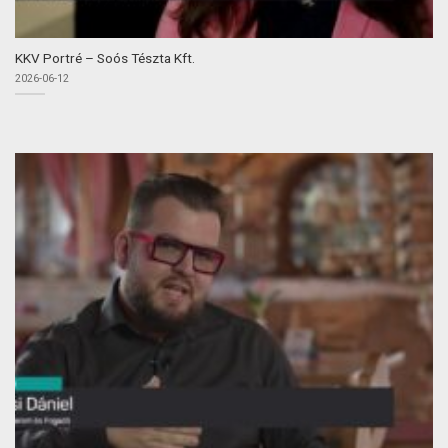
KKV Portré – Soós Tészta Kft.
2026-06-12