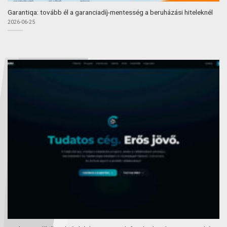
Garantiqa: tovább él a garanciadíj-mentesség a beruházási hiteleknél
2026-06-25