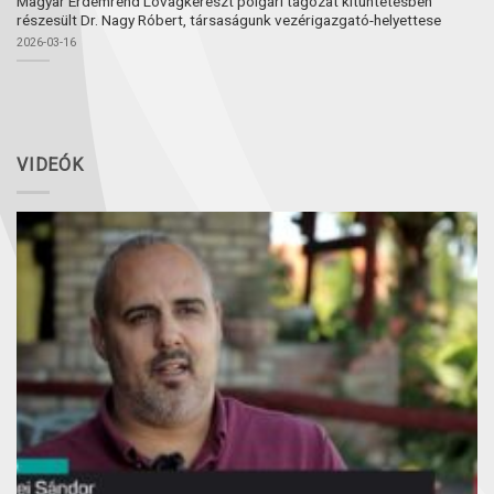
Magyar Érdemrend Lovagkereszt polgári tagozat kitüntetésben
részesült Dr. Nagy Róbert, társaságunk vezérigazgató-helyettese
2026-03-16
VIDEÓK