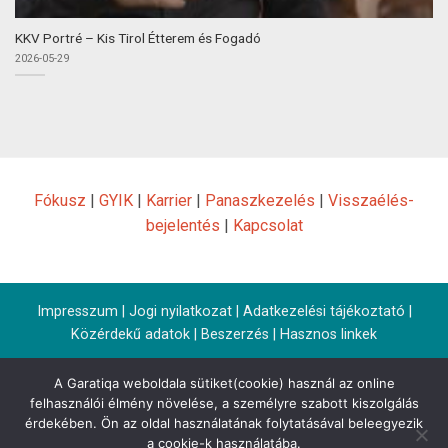
KKV Portré – Kis Tirol Étterem és Fogadó
2026-05-29
Fókusz
|
GYIK
|
Karrier
|
Panaszkezelés
|
Visszaélés-
bejelentés
|
Kapcsolat
Impresszum
|
Jogi nyilatkozat
|
Adatkezelési tájékoztató
|
Közérdekű adatok
|
Beszerzés
|
Hasznos linkek
A Garatiqa weboldala sütiket(cookie) használ az online
felhasználói élmény növelése, a személyre szabott kiszolgálás
érdekében. Ön az oldal használatának folytatásával beleegyezik
a cookie-k használatába.