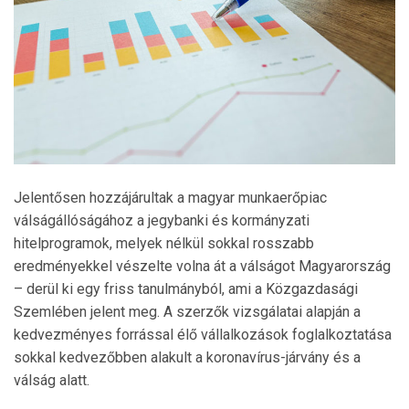
Jelentősen hozzájárultak a magyar munkaerőpiac
válságállóságához a jegybanki és kormányzati
hitelprogramok, melyek nélkül sokkal rosszabb
eredményekkel vészelte volna át a válságot Magyarország
– derül ki egy friss tanulmányból, ami a Közgazdasági
Szemlében jelent meg. A szerzők vizsgálatai alapján a
kedvezményes forrással élő vállalkozások foglalkoztatása
sokkal kedvezőbben alakult a koronavírus-járvány és a
válság alatt.