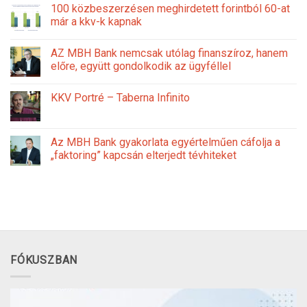
100 közbeszerzésen meghirdetett forintból 60-at
már a kkv-k kapnak
AZ MBH Bank nemcsak utólag finanszíroz, hanem
előre, együtt gondolkodik az ügyféllel
KKV Portré – Taberna Infinito
Az MBH Bank gyakorlata egyértelműen cáfolja a
„faktoring” kapcsán elterjedt tévhiteket
FÓKUSZBAN