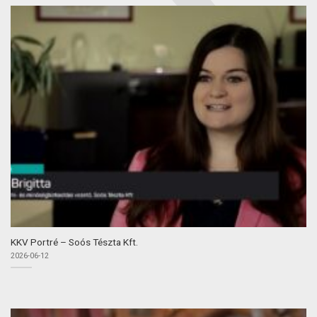
KKV Portré – Soós Tészta Kft.
2026-06-12