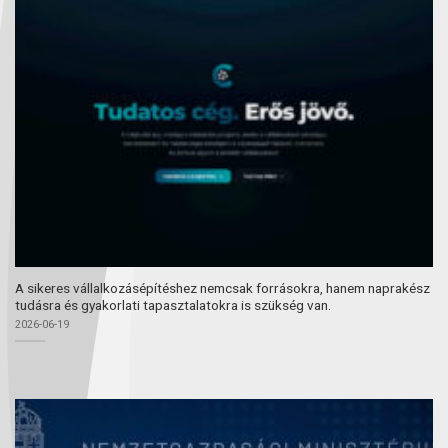
A sikeres vállalkozásépítéshez nemcsak forrásokra, hanem naprakész
tudásra és gyakorlati tapasztalatokra is szükség van.
2026-06-19