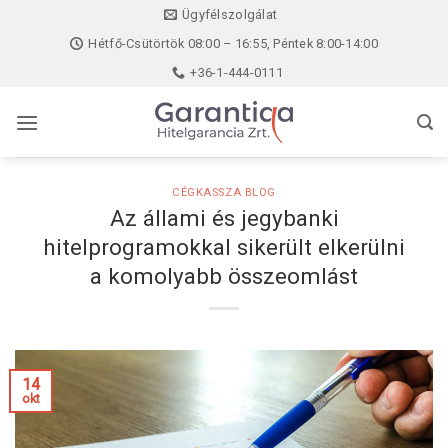
Skip
Ügyfélszolgálat
to
Hétfő-Csütörtök 08:00 – 16:55, Péntek 8:00-14:00
content
+36-1-444-0111
CÉGKASSZA BLOG
Az állami és jegybanki
hitelprogramokkal sikerült elkerülni
a komolyabb összeomlást
14
okt