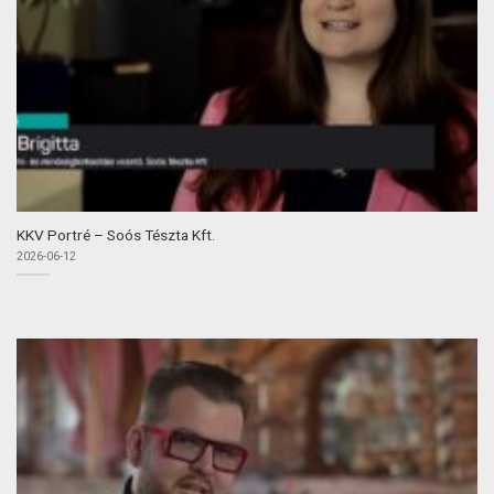
KKV Portré – Soós Tészta Kft.
2026-06-12