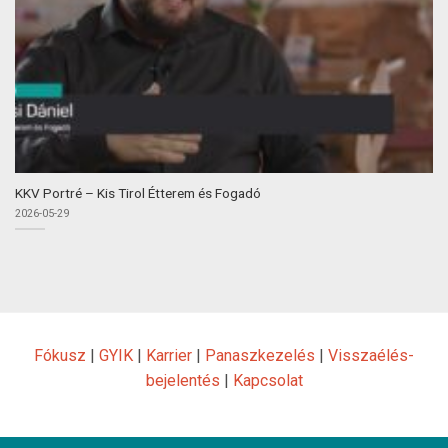
KKV Portré – Kis Tirol Étterem és Fogadó
2026-05-29
Fókusz
|
GYIK
|
Karrier
|
Panaszkezelés
|
Visszaélés-
bejelentés
|
Kapcsolat