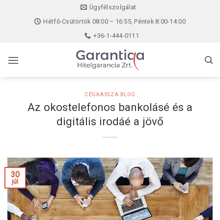
Skip
Ügyfélszolgálat
to
Hétfő-Csütörtök 08:00 – 16:55, Péntek 8:00-14:00
content
+36-1-444-0111
CÉGKASSZA BLOG
Az okostelefonos bankolásé és a
digitális irodáé a jövő
30
júl