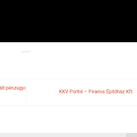
ált pénzügyi
KKV Portré – Piramis Épìtőház Kft.