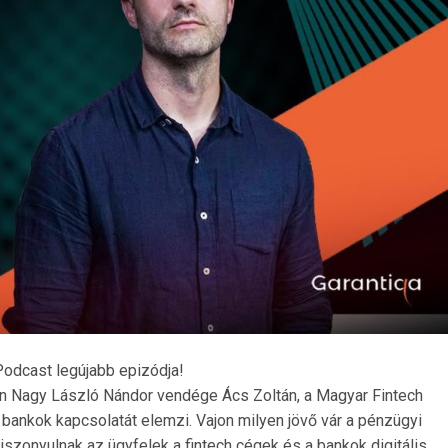
Podcast legújabb epizódja!
n Nagy László Nándor vendége Ács Zoltán, a Magyar Fintech
 bankok kapcsolatát elemzi. Vajon milyen jövő vár a pénzügyi
zonyulnak az ügyfelek a fintech cégek és a bankok digitális