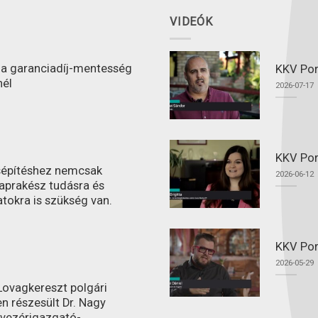
VIDEÓK
l a garanciadíj-mentesség
KKV Port
nél
2026-07-17
KKV Por
ásépítéshez nemcsak
2026-06-12
aprakész tudásra és
atokra is szükség van.
KKV Por
2026-05-29
ovagkereszt polgári
n részesült Dr. Nagy
 vezérigazgató-