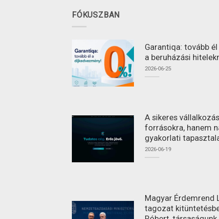
FÓKUSZBAN
Garantiqa: tovább é
a beruházási hitelek
2026-06-25
A sikeres vállalkoz
forrásokra, hanem n
gyakorlati tapasztal
2026-06-19
Magyar Érdemrend L
tagozat kitüntetésbe
Róbert, társaságunk