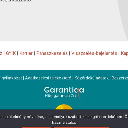
z
|
GYIK
|
Karrier
|
Panaszkezelés
|
Visszaélés-bejelentés
|
Kap
 nyilatkozat
|
Adatkezelési tájékoztató
|
Közérdekű adatok
|
Beszerz
asználói élmény növelése, a személyre szabott kiszolgálás érdekében. Ön
használatába.