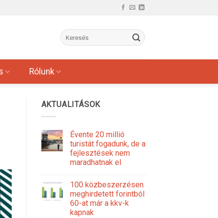
s
Rólunk
AKTUALITÁSOK
Évente 20 millió
turistát fogadunk, de a
fejlesztések nem
maradhatnak el
100 közbeszerzésen
meghirdetett forintból
60-at már a kkv-k
kapnak