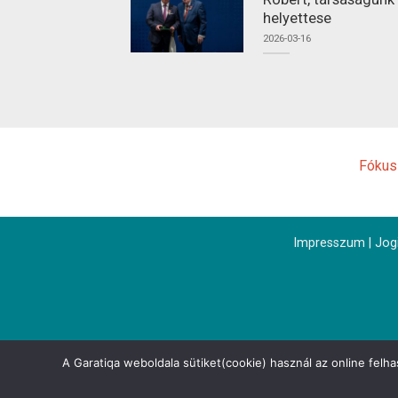
helyettese
2026-03-16
Fókus
Impresszum
|
Jogi
A Garatiqa weboldala sütiket(cookie) használ az online felh