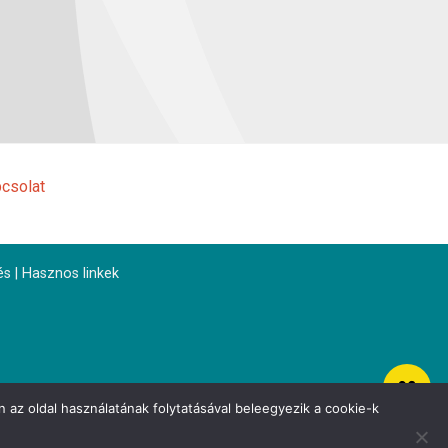
csolat
és
|
Hasznos linkek
 az oldal használatának folytatásával beleegyezik a cookie-k