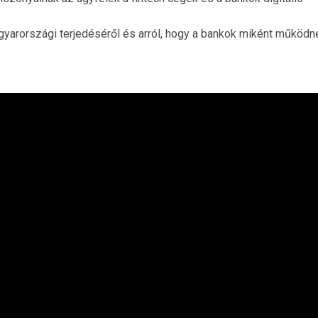
yarországi terjedéséről és arról, hogy a bankok miként működn