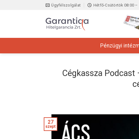
Skip
Ügyfélszolgálat
Hétfő-Csütörtök 08:00 – 
to
content
Pénzügyi intéz
Cégkassza Podcast –
c
27
szept