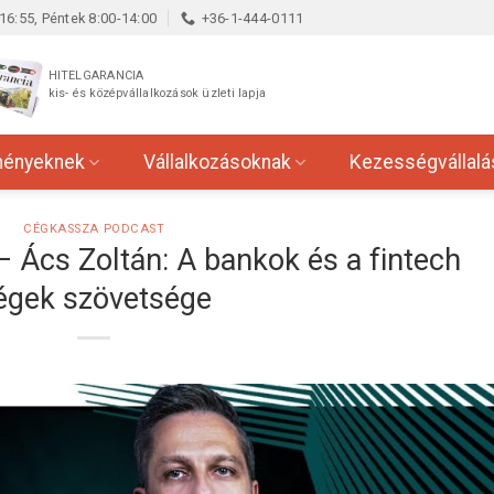
16:55, Péntek 8:00-14:00
+36-1-444-0111
HITELGARANCIA
kis- és középvállalkozások üzleti lapja
ményeknek
Vállalkozásoknak
Kezességvállalá
CÉGKASSZA PODCAST
 Ács Zoltán: A bankok és a fintech
égek szövetsége