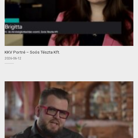
KKV Portré – Soós Tészta Kft.
2026-06-12