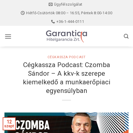
Skip
Ügyfélszolgálat
to
Hétfő-Csütörtök 08:00 – 16:55, Péntek 8:00-14:00
content
+36-1-444-0111
CÉGKASSZA PODCAST
Cégkassza Podcast: Czomba
Sándor – A kkv-k szerepe
kiemelkedő a munkaerőpiaci
egyensúlyban
12
szept