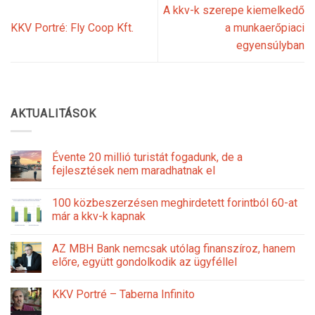
A kkv-k szerepe kiemelkedő
KKV Portré: Fly Coop Kft.
a munkaerőpiaci
egyensúlyban
AKTUALITÁSOK
Évente 20 millió turistát fogadunk, de a
fejlesztések nem maradhatnak el
100 közbeszerzésen meghirdetett forintból 60-at
már a kkv-k kapnak
AZ MBH Bank nemcsak utólag finanszíroz, hanem
előre, együtt gondolkodik az ügyféllel
KKV Portré – Taberna Infinito