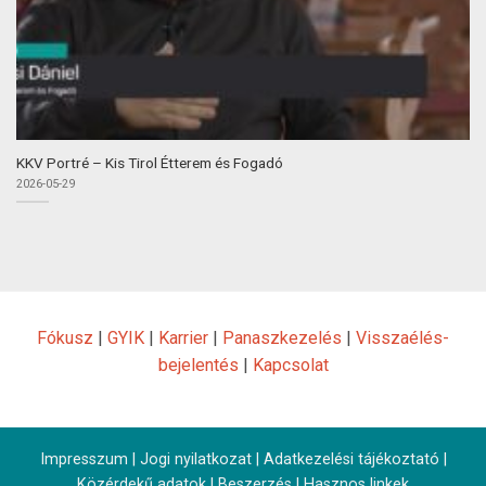
KKV Portré – Kis Tirol Étterem és Fogadó
2026-05-29
Fókusz
|
GYIK
|
Karrier
|
Panaszkezelés
|
Visszaélés-
bejelentés
|
Kapcsolat
Impresszum
|
Jogi nyilatkozat
|
Adatkezelési tájékoztató
|
Közérdekű adatok
|
Beszerzés
|
Hasznos linkek