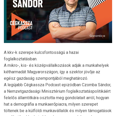
A kkv-k szerepe kulcsfontosságú a hazai
foglalkoztatásban.
A mikro-, kis- és középvállalkozások adják a munkahelyek
kétharmadát Magyarországon, így a szektor jövője az
egész gazdaság szempontjából meghatározó.
A legújabb Cégkassza Podcast epizódban Czomba Sándor,
a Nemzetgazdasági Minisztérium foglalkoztatáspolitikáért
felelős államtitkára osztotta meg gondolatait arról, hogyan
hat a demográfia a munkaerőpiacra, milyen szerepet
töltenek be a külföldi munkavállalók és milyen támogatások