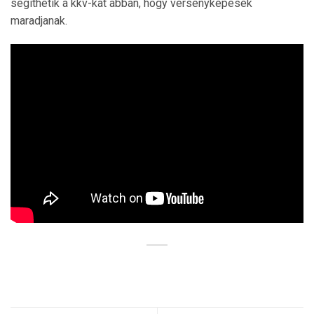
segíthetik a kkv-kat abban, hogy versenyképesek
maradjanak.