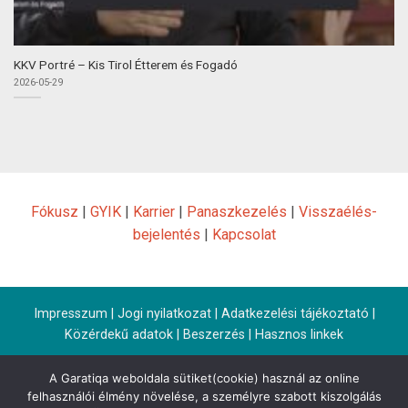
KKV Portré – Kis Tirol Étterem és Fogadó
2026-05-29
Fókusz
|
GYIK
|
Karrier
|
Panaszkezelés
|
Visszaélés-
bejelentés
|
Kapcsolat
Impresszum
|
Jogi nyilatkozat
|
Adatkezelési tájékoztató
|
Közérdekű adatok
|
Beszerzés
|
Hasznos linkek
A Garatiqa weboldala sütiket(cookie) használ az online
felhasználói élmény növelése, a személyre szabott kiszolgálás