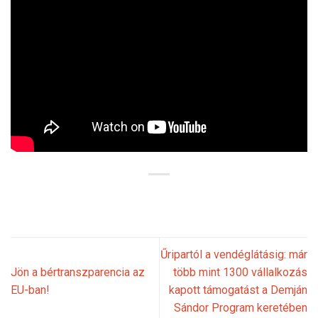
Űripartól a vendéglátásig: már
Jön a bértranszparencia az
több mint 1300 vállalkozás
EU-ban!
kapott támogatást a Demján
Sándor Program keretében