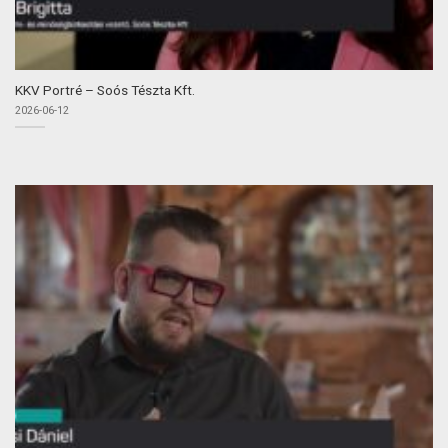
KKV Portré – Soós Tészta Kft.
2026-06-12