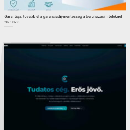
Garantiqa: tovább él a garanciadíj-mentesség a beruházási hiteleknél
2026-06-25