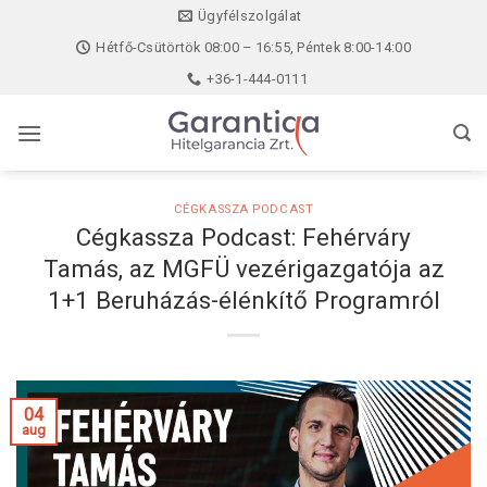
Skip
Ügyfélszolgálat
to
Hétfő-Csütörtök 08:00 – 16:55, Péntek 8:00-14:00
content
+36-1-444-0111
CÉGKASSZA PODCAST
Cégkassza Podcast: Fehérváry
Tamás, az MGFÜ vezérigazgatója az
1+1 Beruházás-élénkítő Programról
04
aug