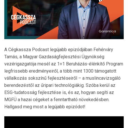
A Cégkassza Podcast legújabb epizódjában Fehérváry
Tamás, a Magyar Gazdaságfejlesztési Ügynökség
vezérigazgatója mesél az 1+1 Beruházás-élénkítő Program
legfrissebb eredményeiről, a több mint 1300 támogatott
vállalkozás sokszínű fejlesztéseiről – a muslincavizsgáló
berendezéstől az űripari technológiákig. Szóba kerül az
ESG-tudatosság fejlesztése is, és az, hogyan segíti az
MGFÜ a hazai cégeket a fenntartható növekedésben.
Hallgasd meg most a legújabb epizódot!