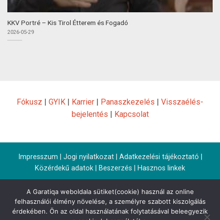
KKV Portré – Kis Tirol Étterem és Fogadó
2026-05-29
Fókusz
|
GYIK
|
Karrier
|
Panaszkezelés
|
Visszaélés-
bejelentés
|
Kapcsolat
Impresszum
|
Jogi nyilatkozat
|
Adatkezelési tájékoztató
|
Közérdekű adatok
|
Beszerzés
|
Hasznos linkek
A Garatiqa weboldala sütiket(cookie) használ az online
felhasználói élmény növelése, a személyre szabott kiszolgálás
érdekében. Ön az oldal használatának folytatásával beleegyezik