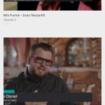
KKV Portré – Soós Tészta Kft.
2026-06-12