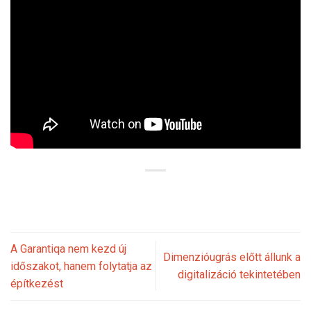
A Garantiqa nem kezd új
Dimenzióugrás előtt állunk a
időszakot, hanem folytatja az
digitalizáció tekintetében
építkezést