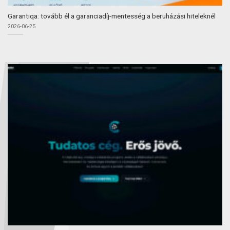
Garantiqa: tovább él a garanciadíj-mentesség a beruházási hiteleknél
2026-06-25