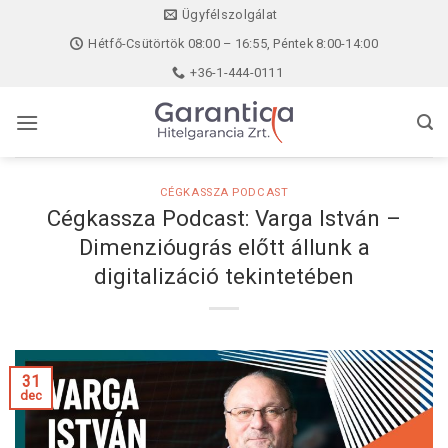
Skip
Ügyfélszolgálat
to
Hétfő-Csütörtök 08:00 – 16:55, Péntek 8:00-14:00
content
+36-1-444-0111
CÉGKASSZA PODCAST
Cégkassza Podcast: Varga István –
Dimenzióugrás előtt állunk a
digitalizáció tekintetében
31
dec