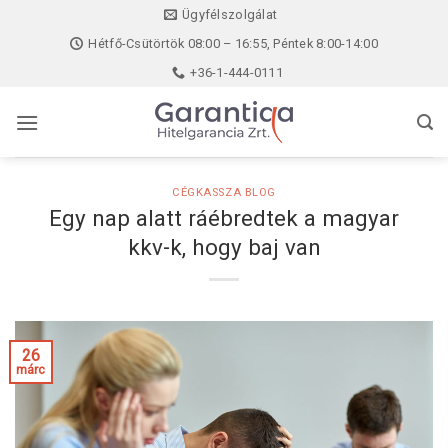
Skip
Ügyfélszolgálat
to
Hétfő-Csütörtök 08:00 – 16:55, Péntek 8:00-14:00
content
+36-1-444-0111
CÉGKASSZA BLOG
Egy nap alatt ráébredtek a magyar
kkv-k, hogy baj van
26
márc