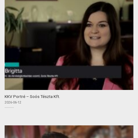
KKV Portré – Soós Tészta Kft.
2026-06-12