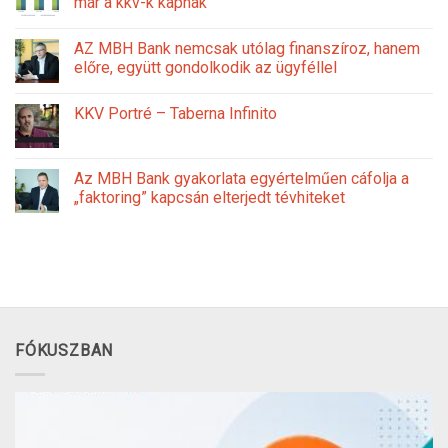
már a kkv-k kapnak
AZ MBH Bank nemcsak utólag finanszíroz, hanem
előre, együtt gondolkodik az ügyféllel
KKV Portré – Taberna Infinito
Az MBH Bank gyakorlata egyértelműen cáfolja a
„faktoring” kapcsán elterjedt tévhiteket
FÓKUSZBAN