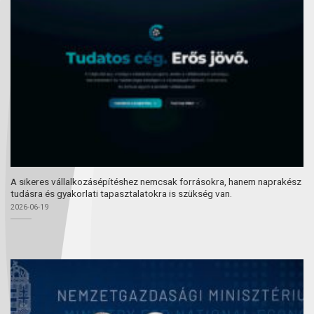
A sikeres vállalkozásépítéshez nemcsak forrásokra, hanem naprakész
tudásra és gyakorlati tapasztalatokra is szükség van.
2026-06-19