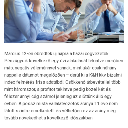
Március 12-én ébredtek új napra a hazai cégvezetők.
Pénzügyeik következő egy évi alakulását tekintve merőben
más, negatív véleménnyel vannak, mint akár csak néhány
nappal e dátumot megelőzően – derül ki a K&H kkv bizalmi
index felmérés friss adatából. Csökkenő árbevétellel több
mint háromszor, a profitot tekintve pedig közel két és
félszer annyi cég számol jelenleg az előttünk álló egy
évben. A pesszimista vállalatvezetők aránya 11 éve nem
látott szintre emelkedett, és vélhetően ez az arány még
tovább növekedhet a következő időszakban.