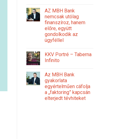
AZ MBH Bank
nemcsak utólag
finanszíroz, hanem
előre, együtt
gondolkodik az
ügyféllel
KKV Portré – Taberna
Infinito
Az MBH Bank
gyakorlata
egyértelműen cáfolja
a „faktoring” kapcsán
elterjedt tévhiteket