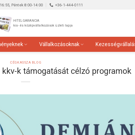
16:55, Péntek 8:00-14:00
+36-1-444-0111
HITELGARANCIA
kis- és középvállalkozások üzleti lapja
ményeknek
Vállalkozásoknak
Kezességvállalá
CÉGKASSZA BLOG
 kkv-k támogatását célzó programok