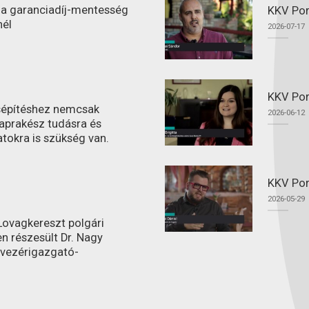
l a garanciadíj-mentesség
KKV Port
nél
2026-07-17
KKV Por
ásépítéshez nemcsak
2026-06-12
aprakész tudásra és
atokra is szükség van.
KKV Por
2026-05-29
ovagkereszt polgári
n részesült Dr. Nagy
 vezérigazgató-