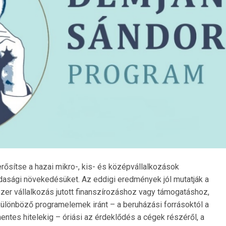
ősítse a hazai mikro-, kis- és középvállalkozások
asági növekedésüket. Az eddigi eredmények jól mutatják a
zer vállalkozás jutott finanszírozáshoz vagy támogatáshoz,
különböző programelemek iránt – a beruházási forrásoktól a
ntes hitelekig – óriási az érdeklődés a cégek részéről, a