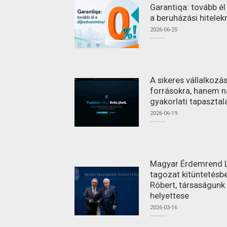
Garantiqa: tovább é
a beruházási hitelek
2026-06-25
A sikeres vállalkoz
forrásokra, hanem n
gyakorlati tapasztal
2026-06-19
Magyar Érdemrend L
tagozat kitüntetésbe
Róbert, társaságunk
helyettese
2026-03-16