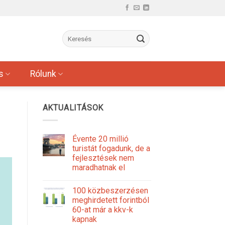
s
Rólunk
AKTUALITÁSOK
Évente 20 millió
turistát fogadunk, de a
fejlesztések nem
maradhatnak el
100 közbeszerzésen
meghirdetett forintból
60-at már a kkv-k
kapnak