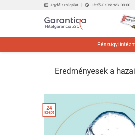
Skip
Ügyfélszolgálat
Hétfő-Csütörtök 08:00 – 
to
content
Pénzügyi intéz
Eredményesek a hazai
24
szept