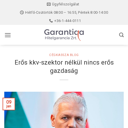
Skip
Ügyfélszolgálat
to
Hétfő-Csütörtök 08:00 – 16:55, Péntek 8:00-14:00
content
+36-1-444-0111
CÉGKASSZA BLOG
Erős kkv-szektor nélkül nincs erős
gazdaság
09
jan