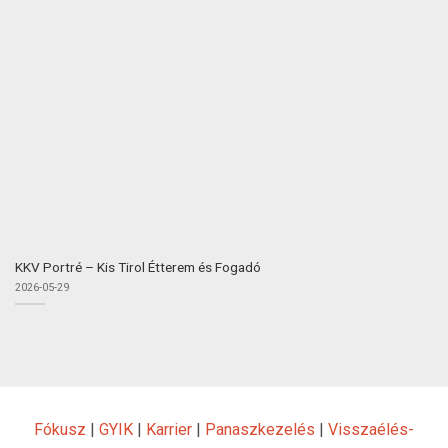
KKV Portré – Kis Tirol Étterem és Fogadó
2026-05-29
Fókusz
|
GYIK
|
Karrier
|
Panaszkezelés
|
Visszaélés-