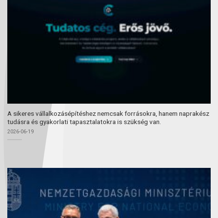
A sikeres vállalkozásépítéshez nemcsak forrásokra, hanem naprakész
tudásra és gyakorlati tapasztalatokra is szükség van.
2026-06-19