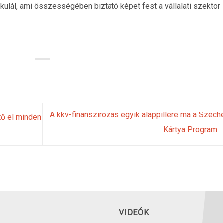
ulál, ami összességében biztató képet fest a vállalati szektor
A kkv-finanszírozás egyik alappillére ma a Széch
tő el minden
Kártya Program
VIDEÓK