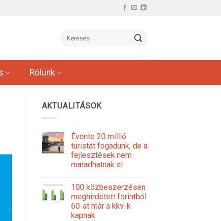
s
Rólunk
AKTUALITÁSOK
Évente 20 millió
turistát fogadunk, de a
fejlesztések nem
maradhatnak el
100 közbeszerzésen
meghirdetett forintból
60-at már a kkv-k
kapnak