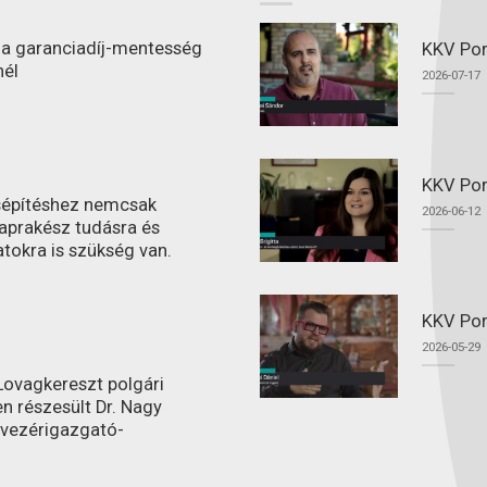
l a garanciadíj-mentesség
KKV Port
nél
2026-07-17
KKV Por
ásépítéshez nemcsak
2026-06-12
aprakész tudásra és
atokra is szükség van.
KKV Por
2026-05-29
ovagkereszt polgári
n részesült Dr. Nagy
 vezérigazgató-