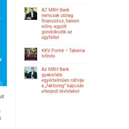
AZ MBH Bank
nemcsak utólag
finanszíroz, hanem
előre, együtt
gondolkodik az
ügyféllel
KKV Portré – Taberna
Infinito
Az MBH Bank
gyakorlata
egyértelműen cáfolja
a „faktoring” kapcsán
elterjedt tévhiteket
lt
s
i