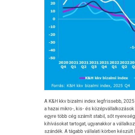
A K&H kkv bizalmi index legfrissebb, 2025
a hazai mikro-, kis- és középvállalkozások 
egyre több cég számít stabil, sőt nyeresé
kihívásokat tartogat, ugyanakkor a vállalk
szándék. A tágabb vállalati körben készült 