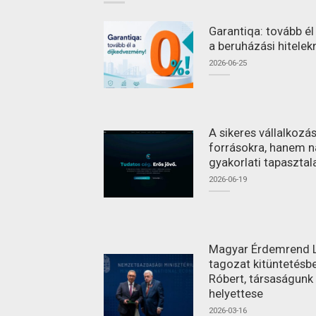
Garantiqa: tovább é
a beruházási hitelek
2026-06-25
A sikeres vállalkoz
forrásokra, hanem n
gyakorlati tapasztal
2026-06-19
Magyar Érdemrend L
tagozat kitüntetésbe
Róbert, társaságunk
helyettese
2026-03-16