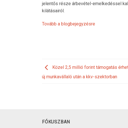
jelentős része árbevétel-emelkedéssel kalk
kilátásairól.
Tovább a blogbejegyzésre
Közel 2,5 millió forint támogatás érhe
új munkavállaló után a kkv-szektorban
FÓKUSZBAN