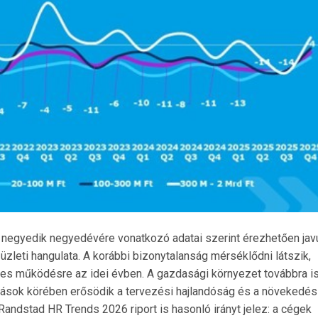
 negyedik negyedévére vonatkozó adatai szerint érezhetően javu
üzleti hangulata. A korábbi bizonytalanság mérséklődni látszik,
ges működésre az idei évben. A gazdasági környezet továbbra i
ozások körében erősödik a tervezési hajlandóság és a növekedés
Randstad HR Trends 2026 riport is hasonló irányt jelez: a cégek