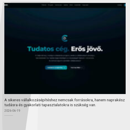
A sikeres vállalkozásépítéshez nemcsak forrásokra, hanem naprakész
tudásra és gyakorlati tapasztalatokra is szükség van.
2026-06-19