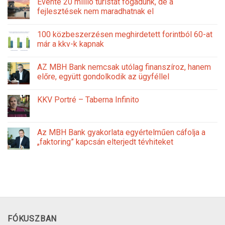
Évente 20 millió turistát fogadunk, de a
fejlesztések nem maradhatnak el
100 közbeszerzésen meghirdetett forintból 60-at
már a kkv-k kapnak
AZ MBH Bank nemcsak utólag finanszíroz, hanem
előre, együtt gondolkodik az ügyféllel
KKV Portré – Taberna Infinito
Az MBH Bank gyakorlata egyértelműen cáfolja a
„faktoring” kapcsán elterjedt tévhiteket
FÓKUSZBAN