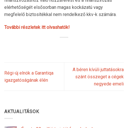
finanszírozáshoz való hozzáférést és a finanszírozás
elérhetőségét elsősorban magas kockázatú vagy
megfelelő biztosítékkal nem rendelkező kkv-k számára.
További részletek itt olvashatók!
A béren kívüli juttatásokra
Régi-új elnök a Garantiqa
szánt összeget a cégek
igazgatóságának élén
negyede emeli
AKTUALITÁSOK