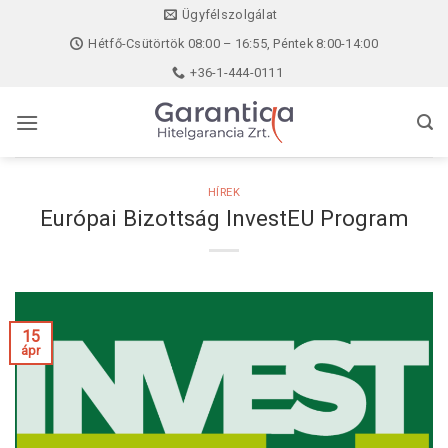
Skip
Ügyfélszolgálat
to
Hétfő-Csütörtök 08:00 – 16:55, Péntek 8:00-14:00
content
+36-1-444-0111
HÍREK
Európai Bizottság InvestEU Program
15
ápr