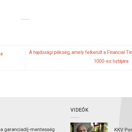
A hajdúsági pékség, amely felkerült a Financial T
 a
1000-es listájára
VIDEÓK
l a garanciadíj-mentesség
KKV Port