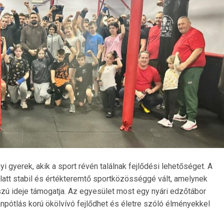
i gyerek, akik a sport révén találnak fejlődési lehetőséget. A
att stabil és értékteremtő sportközösséggé vált, amelynek
sszú ideje támogatja. Az egyesület most egy nyári edzőtábor
npótlás korú ökölvívó fejlődhet és életre szóló élményekkel