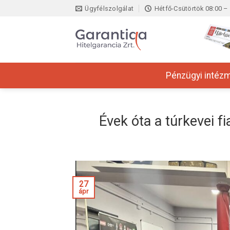
Skip
Ügyfélszolgálat
Hétfő-Csütörtök 08:00 – 
to
content
Pénzügyi intéz
Évek óta a túrkevei fi
27
ápr