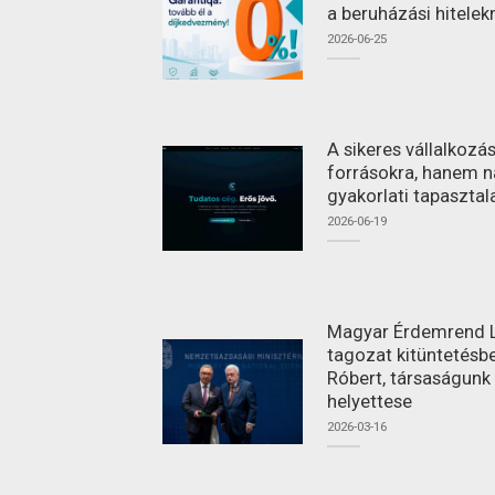
a beruházási hitelek
2026-06-25
A sikeres vállalkoz
forrásokra, hanem n
gyakorlati tapasztal
2026-06-19
Magyar Érdemrend L
tagozat kitüntetésbe
Róbert, társaságunk
helyettese
2026-03-16