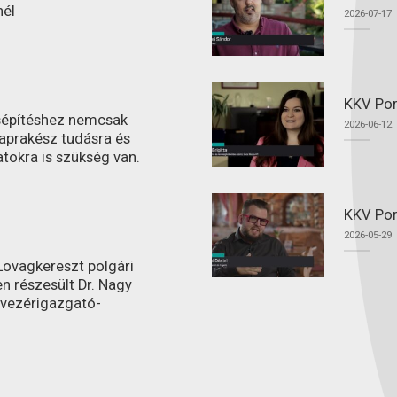
nél
2026-07-17
KKV Por
ásépítéshez nemcsak
2026-06-12
aprakész tudásra és
atokra is szükség van.
KKV Por
2026-05-29
ovagkereszt polgári
n részesült Dr. Nagy
 vezérigazgató-