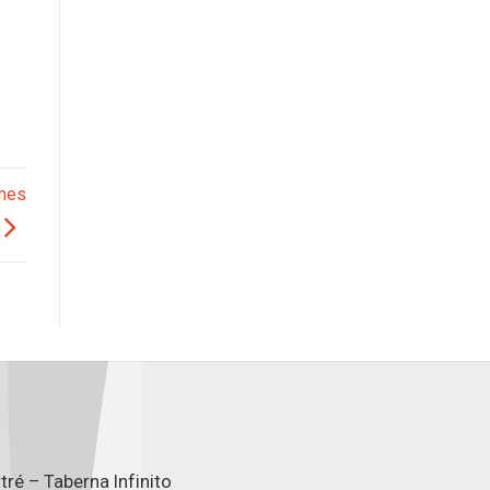
imes
ré – Taberna Infinito