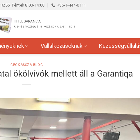
16:55, Péntek 8:00-14:00
+36-1-444-0111
HITELGARANCIA
kis- és középvállalkozások üzleti lapja
ményeknek
Vállalkozásoknak
Kezességvállalá
CÉGKASSZA BLOG
atal ökölvívók mellett áll a Garantiqa