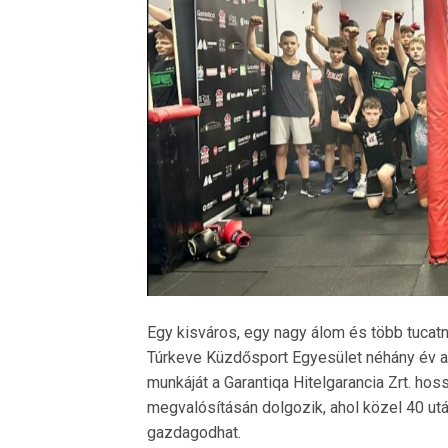
Egy kisváros, egy nagy álom és több tucatny
Túrkeve Küzdősport Egyesület néhány év al
munkáját a Garantiqa Hitelgarancia Zrt. ho
megvalósításán dolgozik, ahol közel 40 utá
gazdagodhat.