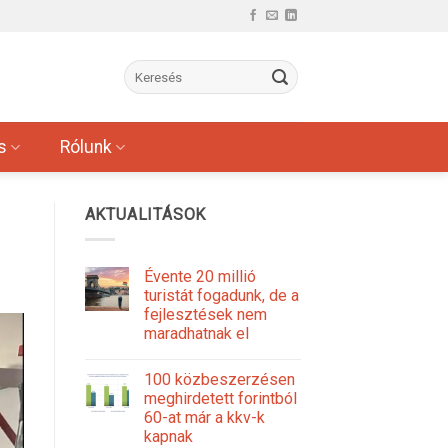
s
Rólunk
AKTUALITÁSOK
Évente 20 millió
turistát fogadunk, de a
fejlesztések nem
maradhatnak el
100 közbeszerzésen
meghirdetett forintból
60-at már a kkv-k
kapnak