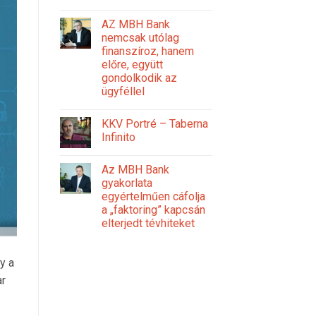
AZ MBH Bank
nemcsak utólag
finanszíroz, hanem
előre, együtt
gondolkodik az
ügyféllel
KKV Portré – Taberna
Infinito
Az MBH Bank
gyakorlata
egyértelműen cáfolja
a „faktoring” kapcsán
elterjedt tévhiteket
y a
ar