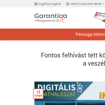
Skip
Ügyfélszolgálat
Hétfő-Csütörtök 08:00 – 
to
content
Pénzügyi intéz
Fontos felhívást tett 
a veszé
13
szept