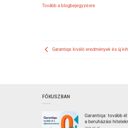
Tovább a blogbejegyzésre
Garantiqa: kiváló eredmények és új ki
FÓKUSZBAN
Garantiqa: tovább é
a beruházási hitelek
2026-06-25