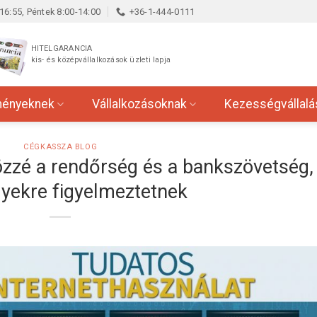
16:55, Péntek 8:00-14:00
+36-1-444-0111
HITELGARANCIA
kis- és középvállalkozások üzleti lapja
ményeknek
Vállalkozásoknak
Kezességvállalá
CÉGKASSZA BLOG
közzé a rendőrség és a bankszövetség,
lyekre figyelmeztetnek