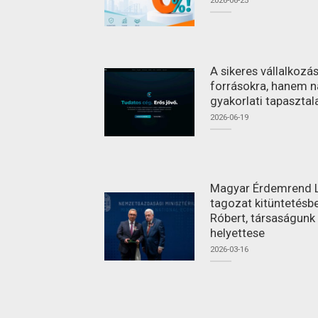
A sikeres vállalkoz
forrásokra, hanem n
gyakorlati tapasztal
2026-06-19
Magyar Érdemrend L
tagozat kitüntetésbe
Róbert, társaságunk
helyettese
2026-03-16