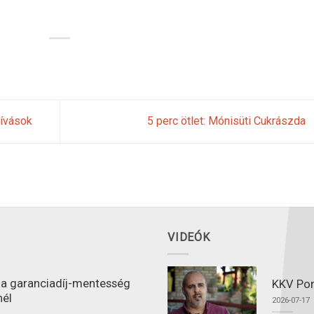
hívások
5 perc ötlet: Mónisüti Cukrászda
VIDEÓK
l a garanciadíj-mentesség
KKV Port
nél
2026-07-17