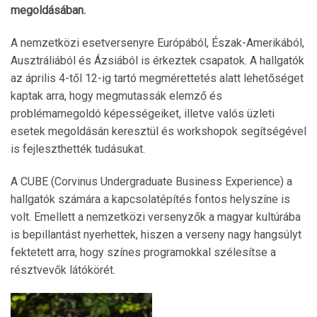
megoldásában.
A nemzetközi esetversenyre Európából, Észak-Amerikából,
Ausztráliából és Ázsiából is érkeztek csapatok. A hallgatók
az április 4-től 12-ig tartó megmérettetés alatt lehetőséget
kaptak arra, hogy megmutassák elemző és
problémamegoldó képességeiket, illetve valós üzleti
esetek megoldásán keresztül és workshopok segítségével
is fejleszthették tudásukat.
A CUBE (Corvinus Undergraduate Business Experience) a
hallgatók számára a kapcsolatépítés fontos helyszíne is
volt. Emellett a nemzetközi versenyzők a magyar kultúrába
is bepillantást nyerhettek, hiszen a verseny nagy hangsúlyt
fektetett arra, hogy színes programokkal szélesítse a
résztvevők látókörét.