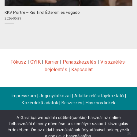
KKV Portré – Kis Tirol Étterem és Fogadó
2026-05-29
Fókusz
|
GYIK
|
Karrier
|
Panaszkezelés
|
Visszaélés-
bejelentés
|
Kapcsolat
Impresszum
|
Jogi nyilatkozat
|
Adatkezelési tájékoztató
|
Közérdekű adatok
|
Beszerzés
|
Hasznos linkek
A Garatiqa weboldala sütiket(cookie) használ az online
felhasználói élmény növelése, a személyre szabott kiszolgálás
érdekében. Ön az oldal használatának folytatásával beleegyezik
a cookie-k használatába.