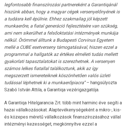
legfontosabb finanszírozási partnereként a Garantiqánál
hiszünk abban, hogy a magyar cégek versenyelőnyének is
a tudásra kell épülnie. Ehhez szakmailag jól képzett
munkaerőre, a fiatal generáció fejlesztésére van szükség,
ami nem sikerülhet a felsőoktatási intézmények munkája
nélkül. Örömmel álltunk a Budapesti Corvinus Egyetem
mellé a CUBE esetverseny támogatásával, hiszen ezzel a
programmal a hallgatók az értékes elméleti tudás mellett
gyakorlati tapasztalatokat is szerezhetnek. A versenyen
számos lelkes fiatallal találkoztunk, akik az így
megszerzett ismereteiknek köszönhetően valós üzleti
tudással léphetnek ki a munkaerőpiacra”
– hangsúlyozta
Szabó István Attila, a Garantiqa vezérigazgatója.
A Garantiqa Hitelgarancia Zrt. több mint harminc éve segíti a
hazai vállalkozásokat. Alaptevékenységeként a mikro-, kis-
és közepes méretű vállalkozások finanszírozásához vállal
intézményi kezességet, megkönnyítve ezzel a