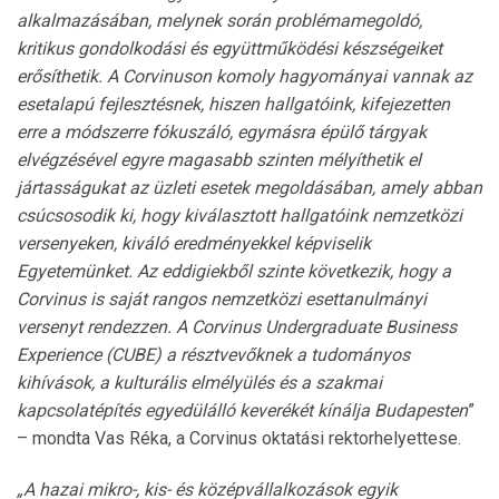
alkalmazásában, melynek során problémamegoldó,
kritikus gondolkodási és együttműködési készségeiket
erősíthetik. A Corvinuson komoly hagyományai vannak az
esetalapú fejlesztésnek, hiszen hallgatóink, kifejezetten
erre a módszerre fókuszáló, egymásra épülő tárgyak
elvégzésével egyre magasabb szinten mélyíthetik el
jártasságukat az üzleti esetek megoldásában, amely abban
csúcsosodik ki, hogy kiválasztott hallgatóink nemzetközi
versenyeken, kiváló eredményekkel képviselik
Egyetemünket. Az eddigiekből szinte következik, hogy a
Corvinus is saját rangos nemzetközi esettanulmányi
versenyt rendezzen. A Corvinus Undergraduate Business
Experience (CUBE) a résztvevőknek a tudományos
kihívások, a kulturális elmélyülés és a szakmai
kapcsolatépítés egyedülálló keverékét kínálja Budapesten
”
– mondta Vas Réka, a Corvinus oktatási rektorhelyettese.
„A hazai mikro-, kis- és középvállalkozások egyik