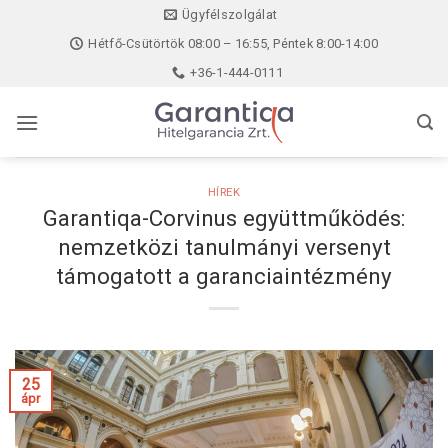
Skip
Ügyfélszolgálat
to
Hétfő-Csütörtök 08:00 – 16:55, Péntek 8:00-14:00
content
+36-1-444-0111
HÍREK
Garantiqa-Corvinus együttműködés:
nemzetközi tanulmányi versenyt
támogatott a garanciaintézmény
25
ápr