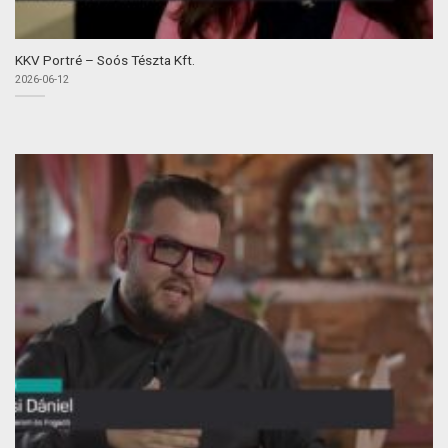
KKV Portré – Soós Tészta Kft.
2026-06-12