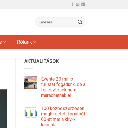
s
Rólunk
AKTUALITÁSOK
Évente 20 millió
turistát fogadunk, de a
fejlesztések nem
maradhatnak el
100 közbeszerzésen
meghirdetett forintból
60-at már a kkv-k
kapnak