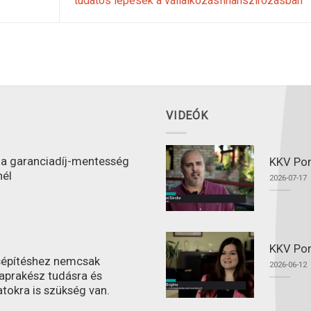
tudatos lépések a vállalkozásfinanszírozásban
VIDEÓK
l a garanciadíj-mentesség
KKV Port
nél
2026-07-17
KKV Por
ásépítéshez nemcsak
2026-06-12
aprakész tudásra és
atokra is szükség van.