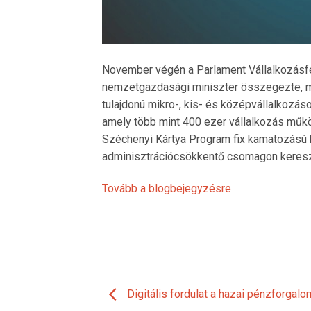
November végén a Parlament Vállalkozásf
nemzetgazdasági miniszter összegezte, m
tulajdonú mikro-, kis- és középvállalkozások
amely több mint 400 ezer vállalkozás műk
Széchenyi Kártya Program fix kamatozású hi
adminisztrációcsökkentő csomagon kereszt
Tovább a blogbejegyzésre
Digitális fordulat a hazai pénzforgalo