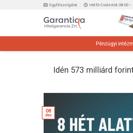
Skip
Ügyfélszolgálat
Hétfő-Csütörtök 08:00 – 
to
content
Pénzügyi intéz
Idén 573 milliárd forin
08
dec