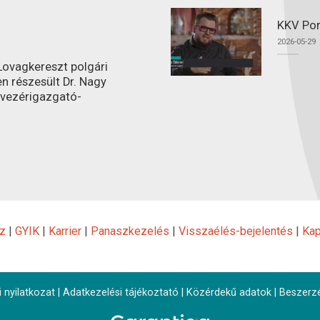
KKV Por
2026-05-29
ovagkereszt polgári
n részesült Dr. Nagy
 vezérigazgató-
z
|
GYIK
|
Karrier
|
Panaszkezelés
|
Visszaélés-bejelentés
|
Kap
 nyilatkozat
|
Adatkezelési tájékoztató
|
Közérdekű adatok
|
Beszerz