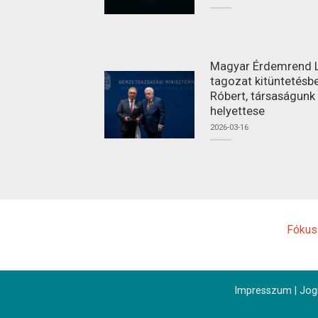
Magyar Érdemrend L
tagozat kitüntetésbe
Róbert, társaságunk
helyettese
2026-03-16
Fókus
Impresszum
|
Jogi