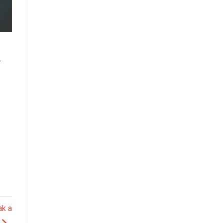
r
k a