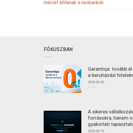
mércét állítanak a neobankok
FÓKUSZBAN
Garantiqa: tovább é
a beruházási hitelek
2026-06-25
A sikeres vállalkoz
forrásokra, hanem n
gyakorlati tapasztal
2026-06-19