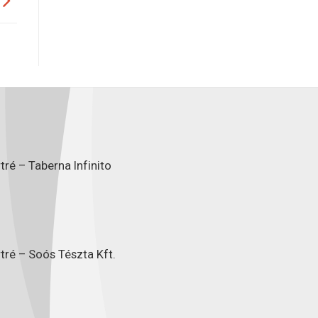
ré – Taberna Infinito
tré – Soós Tészta Kft.