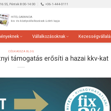
16:55, Péntek 8:00-14:00
+36-1-444-0111
HITELGARANCIA
kis- és középvállalkozások üzleti lapja
ményeknek
Vállalkozásoknak
Kezességvállalá
CÉGKASSZA BLOG
tnyi támogatás erősíti a hazai kkv-kat