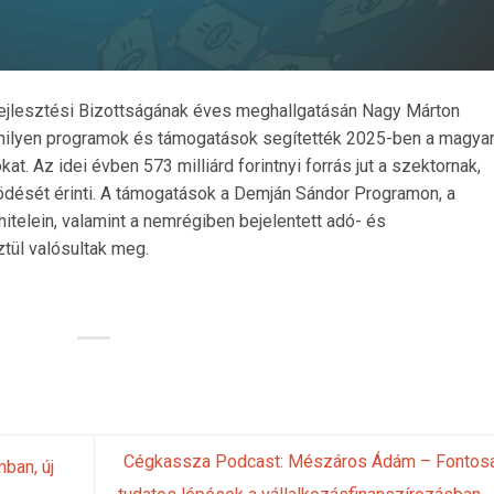
ejlesztési Bizottságának éves meghallgatásán Nagy Márton
ilyen programok és támogatások segítették 2025-ben a magya
at. Az idei évben 573 milliárd forintnyi forrás jut a szektornak,
ödését érinti. A támogatások a Demján Sándor Programon, a
telein, valamint a nemrégiben bejelentett adó- és
ül valósultak meg.
Cégkassza Podcast: Mészáros Ádám – Fontosa
mban, új