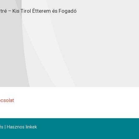
tré – Kis Tirol Étterem és Fogadó
csolat
és
|
Hasznos linkek