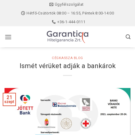
Skip
Ügyfélszolgálat
to
Hétfő-Csütörtök 08:00 – 16:55, Péntek 8:00-14:00
content
+36-1-444-0111
CÉGKASSZA BLOG
Ismét vérüket adják a bankárok
21
szept