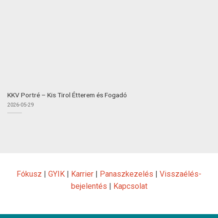
KKV Portré – Kis Tirol Étterem és Fogadó
2026-05-29
Fókusz
|
GYIK
|
Karrier
|
Panaszkezelés
|
Visszaélés-
bejelentés
|
Kapcsolat