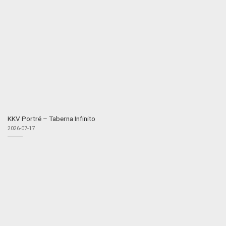
KKV Portré – Taberna Infinito
2026-07-17