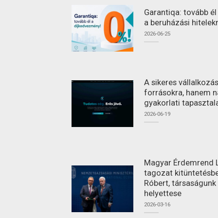
Garantiqa: tovább é
a beruházási hitelek
2026-06-25
A sikeres vállalkoz
forrásokra, hanem n
gyakorlati tapasztal
2026-06-19
Magyar Érdemrend L
tagozat kitüntetésbe
Róbert, társaságunk
helyettese
2026-03-16