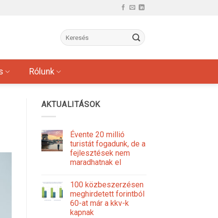
s
Rólunk
AKTUALITÁSOK
Évente 20 millió
turistát fogadunk, de a
fejlesztések nem
maradhatnak el
100 közbeszerzésen
meghirdetett forintból
60-at már a kkv-k
kapnak