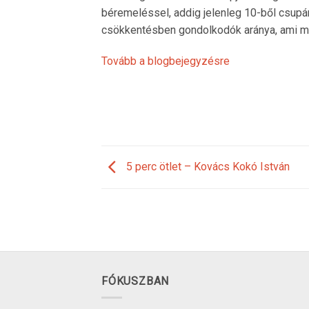
béremeléssel, addig jelenleg 10-ből csupá
csökkentésben gondolkodók aránya, ami má
Tovább a blogbejegyzésre
5 perc ötlet – Kovács Kokó István
FÓKUSZBAN