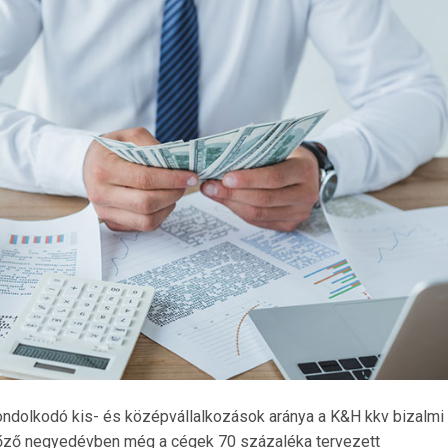
ndolkodó kis- és középvállalkozások aránya a K&H kkv bizalmi
előző negyedévben még a cégek 70 százaléka tervezett