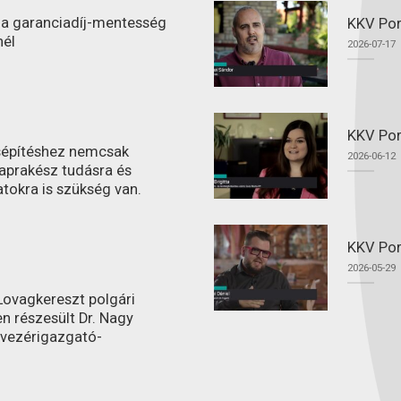
l a garanciadíj-mentesség
KKV Port
nél
2026-07-17
KKV Por
ásépítéshez nemcsak
2026-06-12
aprakész tudásra és
atokra is szükség van.
KKV Por
2026-05-29
ovagkereszt polgári
n részesült Dr. Nagy
 vezérigazgató-