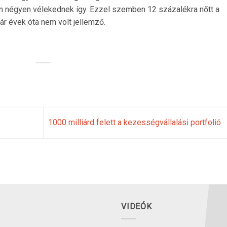
n négyen vélekednek így. Ezzel szemben 12 százalékra nőtt a
r évek óta nem volt jellemző.
1000 milliárd felett a kezességvállalási portfolió
VIDEÓK