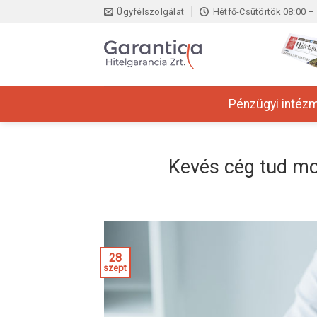
Skip
Ügyfélszolgálat
Hétfő-Csütörtök 08:00 – 
to
content
Pénzügyi intéz
Kevés cég tud mo
28
szept