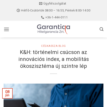
Skip
Ügyfélszolgálat
to
Hétfő-Csütörtök 08:00 – 16:55, Péntek 8:00-14:00
content
+36-1-444-0111
CÉGKASSZA BLOG
K&H: történelmi csúcson az
innovációs index, a mobilitás
ökoszisztéma új szintre lép
08
jún