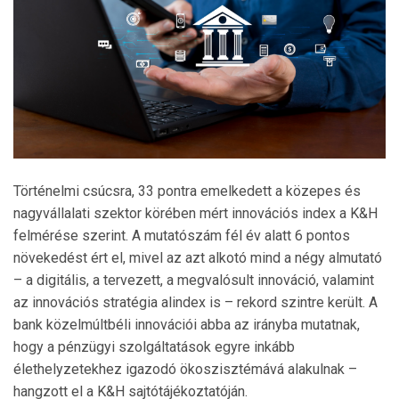
Történelmi csúcsra, 33 pontra emelkedett a közepes és
nagyvállalati szektor körében mért innovációs index a K&H
felmérése szerint. A mutatószám fél év alatt 6 pontos
növekedést ért el, mivel az azt alkotó mind a négy almutató
– a digitális, a tervezett, a megvalósult innováció, valamint
az innovációs stratégia alindex is – rekord szintre került. A
bank közelmúltbéli innovációi abba az irányba mutatnak,
hogy a pénzügyi szolgáltatások egyre inkább
élethelyzetekhez igazodó ökoszisztémává alakulnak –
hangzott el a K&H sajtótájékoztatóján.