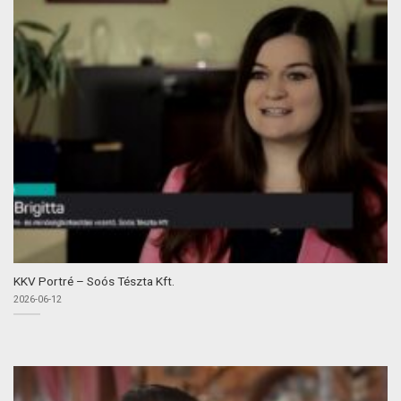
KKV Portré – Soós Tészta Kft.
2026-06-12