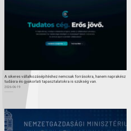
A sikeres vállalkozásépítéshez nemcsak forrásokra, hanem naprakész
tudásra és gyakorlati tapasztalatokra is szükség van.
2026-06-19