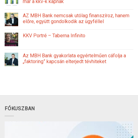
már a kkv-k kapnak
AZ MBH Bank nemcsak utólag finanszíroz, hanem
előre, együtt gondolkodik az ügyféllel
KKV Portré – Taberna Infinito
Az MBH Bank gyakorlata egyértelműen cáfolja a
„faktoring” kapcsán elterjedt tévhiteket
FÓKUSZBAN