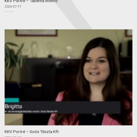
KKV Portré – Taberna Infinito
2026-07-17
KKV Portré – Soós Tészta Kft.