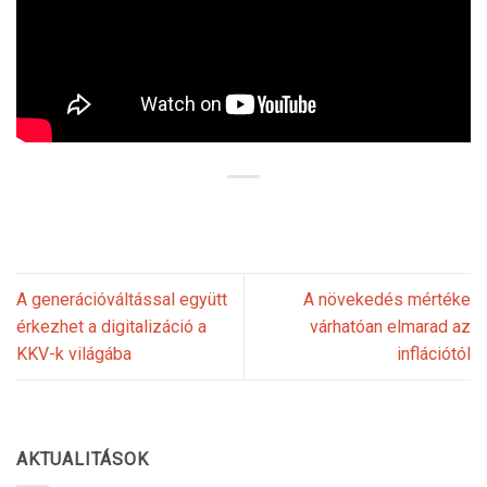
A generációváltással együtt
A növekedés mértéke
érkezhet a digitalizáció a
várhatóan elmarad az
KKV-k világába
inflációtól
AKTUALITÁSOK