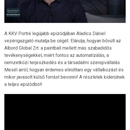
A KKV Portré legújabb epizódjában Aladics Dániel
vezérigazgató mutatja be cégét. Elárulja, hogyan bővült az
Albord Global Zrt. a paintball mellett más szabadidős
tevékenységekkel, miért fontos az automatizálás, a
nemzetközi terjeszkedés és a társadalmi szerepvállalás.
Mesél arról, hogyan érdemes elindítani egy vállalkozást és
mikor javasolt külső forrást bevonni! A részletek kiderülnek
a teljes epizódból!