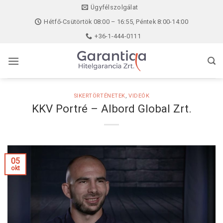
Skip
Ügyfélszolgálat
to
Hétfő-Csütörtök 08:00 – 16:55, Péntek 8:00-14:00
content
+36-1-444-0111
SIKERTÖRTÉNETEK
,
VIDEÓK
KKV Portré – Albord Global Zrt.
05
okt