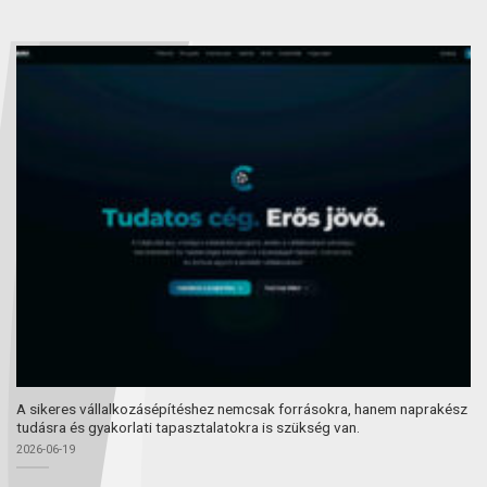
A sikeres vállalkozásépítéshez nemcsak forrásokra, hanem naprakész
tudásra és gyakorlati tapasztalatokra is szükség van.
2026-06-19